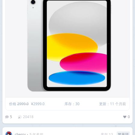
价格
2999.0
¥2999.0
库存：30
更新：11 个月前
5
20418
0
cherry
•
5 年多前
库存 12
苹果团