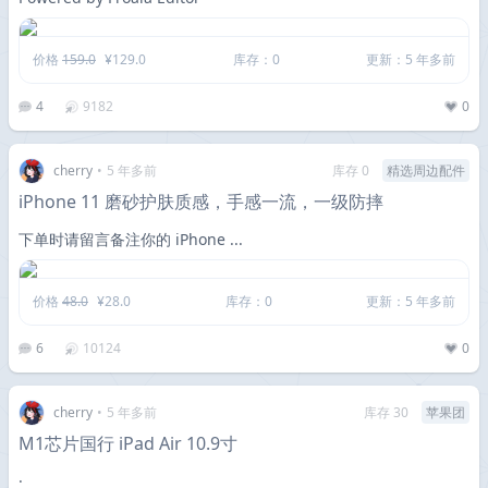
价格
159.0
¥129.0
库存：0
更新：5 年多前
4
9182
0
cherry
•
5 年多前
库存 0
精选周边配件
iPhone 11 磨砂护肤质感，手感一流，一级防摔
下单时请留言备注你的 iPhone ...
价格
48.0
¥28.0
库存：0
更新：5 年多前
6
10124
0
cherry
•
5 年多前
库存 30
苹果团
M1芯片国行 iPad Air 10.9寸
·