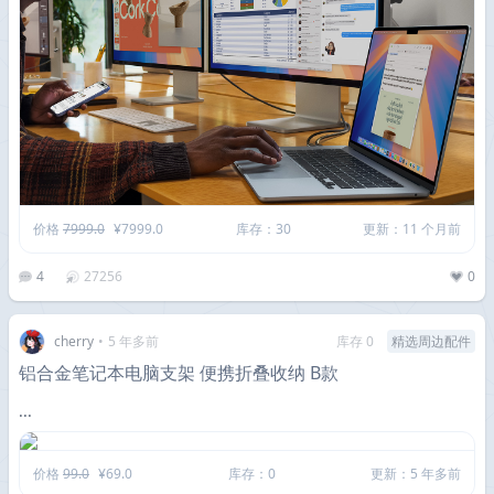
价格
7999.0
¥7999.0
库存：30
更新：11 个月前
4
27256
0
cherry
•
5 年多前
库存 0
精选周边配件
铝合金笔记本电脑支架 便携折叠收纳 B款
...
价格
99.0
¥69.0
库存：0
更新：5 年多前