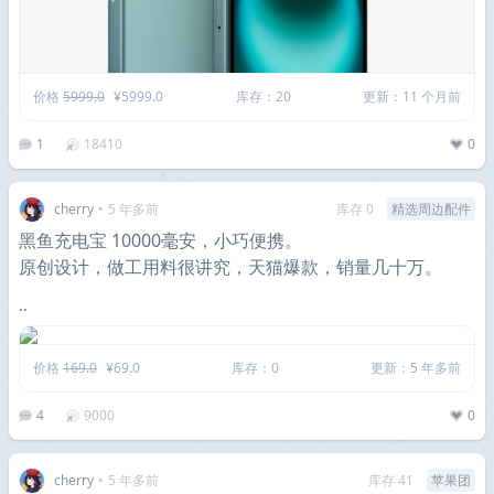
价格
5999.0
¥5999.0
库存：20
更新：11 个月前
1
18410
0
cherry
•
5 年多前
库存 0
精选周边配件
黑鱼充电宝 10000毫安，小巧便携。
原创设计，做工用料很讲究，天猫爆款，销量几十万。
..
价格
169.0
¥69.0
库存：0
更新：5 年多前
4
9000
0
cherry
•
5 年多前
库存 41
苹果团