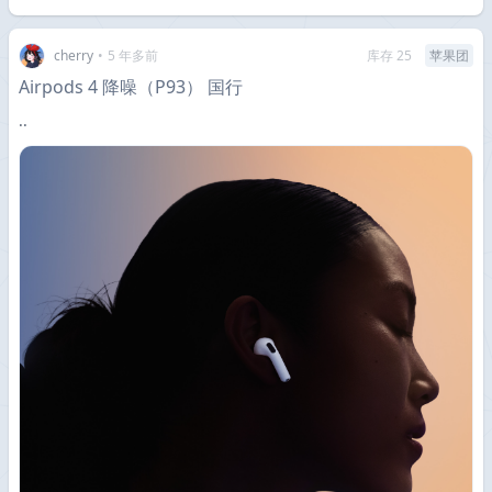
cherry
•
5 年多前
库存 25
苹果团
Airpods 4 降噪（P93） 国行
··