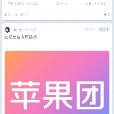
价格
3199.0
¥3199.0
库存：0
更新：5 个月前
0
25494
0
cherry
•
5 年多前
库存 40
苹果团
发票差价专用链接
....