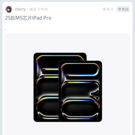
cherry
•
接近 5 年前
库存 0
苹果团
25款M5芯片iPad Pro
.