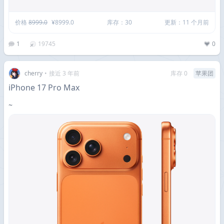
价格
8999.0
¥8999.0
库存：30
更新：11 个月前
1
19745
0
cherry
•
接近 3 年前
库存 0
苹果团
iPhone 17 Pro Max
~