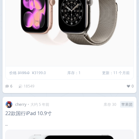
价格
3199.0
¥3199.0
库存：1
更新：11 个月前
6
18549
0
cherry
•
大约 5 年前
库存 30
苹果团
22款国行iPad 10.9寸
..