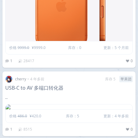
价格
9999.0
¥9999.0
库存：0
更新：5 个月前
1
28417
0
cherry
•
4 年多前
库存 5
苹果团
USB-C to AV 多端口转化器
··
价格
486.0
¥420.0
库存：5
更新：4 年多前
1
8515
0