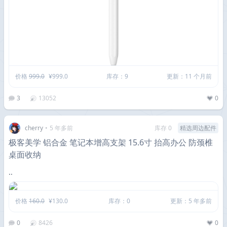
价格
999.0
¥999.0
库存：9
更新：11 个月前
3
13052
0
cherry
•
5 年多前
库存 0
精选周边配件
极客美学 铝合金 笔记本增高支架 15.6寸 抬高办公 防颈椎
桌面收纳
..
价格
160.0
¥130.0
库存：0
更新：5 年多前
0
8426
0