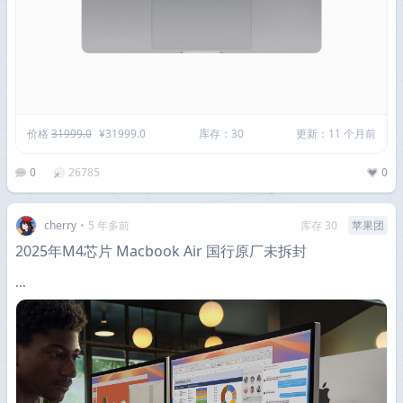
价格
31999.0
¥31999.0
库存：30
更新：11 个月前
0
26785
0
cherry
•
5 年多前
库存 30
苹果团
2025年M4芯片 Macbook Air 国行原厂未拆封
...