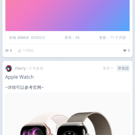
价格
2000.0
¥2000.0
库存：40
更新：11 个月前
8
17920
0
cherry
•
5 年多前
库存 1
苹果团
Apple Watch
~详情可以参考官网~