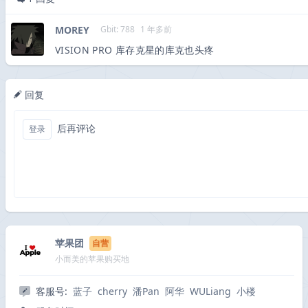
MOREY
Gbit: 788
1 年多前
VISION PRO 库存克星的库克也头疼
回复
后再评论
登录
苹果团
自营
小而美的苹果购买地
客服号:
蓝子
cherry
潘Pan
阿华
WULiang
小楼