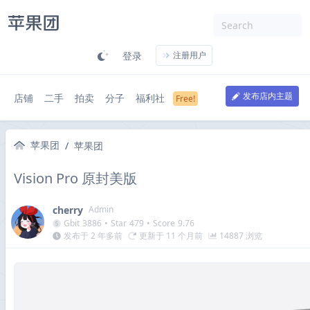
登录
注册用户
发布店内主题
店铺
二手
拍卖
分子
福利社
苹果团
/
苹果团
Vision Pro 原封美版
cherry
Admin
Gbit
3886
•
Star
479
•
Score
9.76
发布于 2 年多前
更新于 11 个月前
14887 浏览