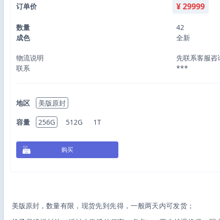
¥
29999
订单价
数量
42
成色
全新
物流说明
先联系客服咨
联系
***
地区
美版原封
容量
256G
512G
1T
购买
美版原封，
数量有限，现货先到先得，一般两天内可发货；