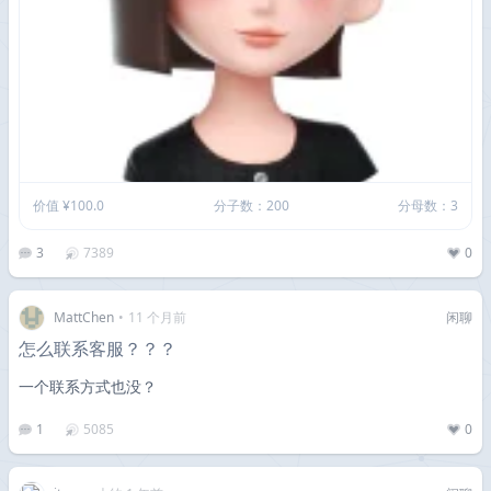
价值 ¥100.0
分子数：200
分母数：3
3
7389
0
MattChen
•
11 个月前
闲聊
怎么联系客服？？？
一个联系方式也没？
1
5085
0