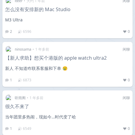
iteer
•
大约 1 年前
闲聊
怎么没有安排新的 Mac Studio
M3 Ultra
2
6596
0
ninosama
•
1 年多前
闲聊
【新人求助】想买个港版的 apple watch ultra2
新人 不知道咋联系客服和下单 😢
1
6873
0
听雨阁
•
1 年多前
闲聊
很久不来了
当年团里多热闹，现如今…时代变了哈
1
6549
0