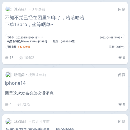
冰点绿叶
•
3 年多前
闲聊
不知不觉已经在团里10年了，哈哈哈哈
下单13pro，坐等晒单~
13
10402
0
听雨阁
•
接近 4 年前
闲聊
iphone14
团里这次发布会怎么没消息
4
7275
0
冰点绿叶
•
接近 4 年前
闲聊
竟然没有发布会盖楼贴，哈哈哈哈