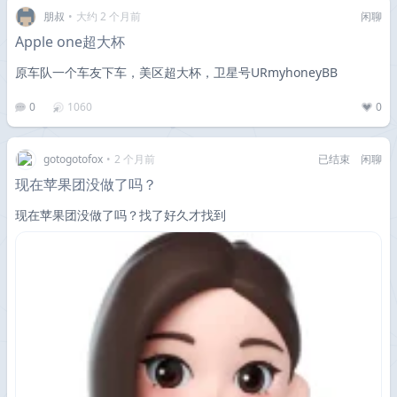
朋叔
•
大约 2 个月前
闲聊
Apple one超大杯
原车队一个车友下车，美区超大杯，卫星号URmyhoneyBB
0
1060
0
gotogotofox
•
2 个月前
已结束
闲聊
现在苹果团没做了吗？
现在苹果团没做了吗？找了好久才找到