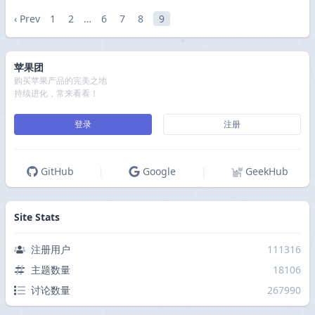
‹ Prev
1
2
…
6
7
8
9
苹果团
购买苹果产品的完美之地
持续进化，常来看看！
登录
注册
GitHub
|
Google
|
GeekHub
Site Stats
注册用户
111316
主题数量
18106
讨论数量
267990