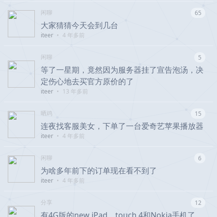
闲聊
65
大家猜猜今天会到几台
iteer
•
4 年多前
闲聊
5
等了一星期，竟然因为服务器挂了宣告泡汤，决
定伤心地去买官方原价的了
iteer
•
13 年多前
晒鸡
15
连夜找客服美女，下单了一台爱奇艺苹果播放器
iteer
•
4 年多前
闲聊
6
为啥多年前下的订单现在看不到了
iteer
•
4 年多前
分享
12
有4G版的new iPad、touch 4和Nokia手机了，