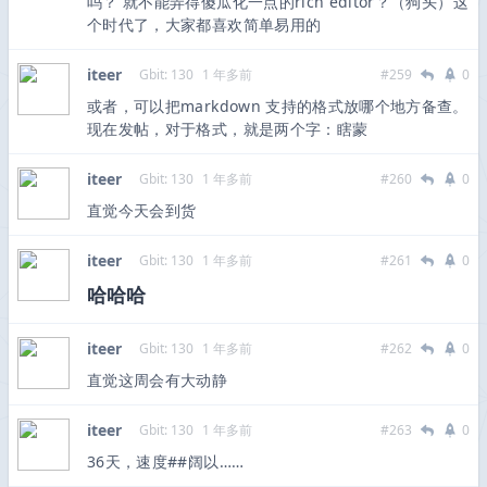
吗？ 就不能弄得傻瓜化一点的rich editor？（狗头）这
个时代了，大家都喜欢简单易用的
iteer
Gbit: 130
1 年多前
#259
0
或者，可以把markdown 支持的格式放哪个地方备查。
现在发帖，对于格式，就是两个字：瞎蒙
iteer
Gbit: 130
1 年多前
#260
0
直觉今天会到货
iteer
Gbit: 130
1 年多前
#261
0
哈哈哈
iteer
Gbit: 130
1 年多前
#262
0
直觉这周会有大动静
iteer
Gbit: 130
1 年多前
#263
0
36天，速度##阔以……