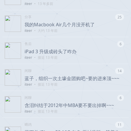
iteer
•
13 年多前
分享
25
我的Macbook Air几个月没开机了
iteer
•
大约 13 年前
售后
6
iPad 3 升级成砖头了咋办
iteer
•
接近 13 年前
闲聊
14
蓝子，组织一次土壕金团购吧~要的进来顶~~~
iteer
•
接近 13 年前
闲聊
6
含泪纠结于2012年中MBA要不要出掉啊~~~
iteer
•
接近 13 年前
晒鸡
11