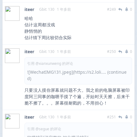
iteer
Gbit: 130
1 年多前
#249
0
哈哈
估计这周都没戏
静悄悄的
估计猜下周比较切合实际
iteer
Gbit: 130
1 年多前
#250
0
引用 @xianxunweng 的评论
![WechatIMG131.jpeg](https://s2.loli.... (continue
d)
只要没人摸你屏幕就问题不大。我之前的电脑屏幕被印
度阿三同事的咖喱手摸了个遍，开始时天天擦，后来干
脆不擦了。。。屏幕很耐戳的，不用担心！
iteer
Gbit: 130
1 年多前
#251
0
引用 @segue 的评论