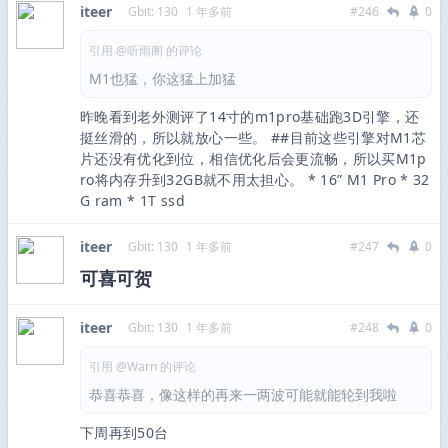
iteer
Gbit: 130
1 年多前
#246
0
引用 @听雨阁 的评论
M1也猛，你这猛上加猛
昨晚看到老外测评了14寸的m1pro基础跑3D引擎，还
挺丝滑的，所以就放心一些。 ##目前这些引擎对M1芯
片还没有优化到位，相信优化后会更流畅，所以买M1p
ro将内存升到32GB就不用太担心。 * 16” M1 Pro * 32
G ram * 1T ssd
iteer
Gbit: 130
1 年多前
#247
0
可喜可贺
iteer
Gbit: 130
1 年多前
#248
0
引用 @Warn 的评论
恭喜恭喜，像这样的再来一两波可能就能轮到我啦
下周再到50台