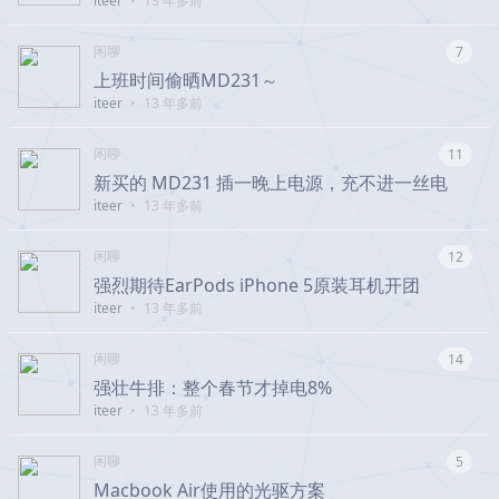
iteer
•
13 年多前
闲聊
7
上班时间偷晒MD231～
iteer
•
13 年多前
闲聊
11
新买的 MD231 插一晚上电源，充不进一丝电
iteer
•
13 年多前
闲聊
12
强烈期待EarPods iPhone 5原装耳机开团
iteer
•
13 年多前
闲聊
14
强壮牛排：整个春节才掉电8%
iteer
•
13 年多前
闲聊
5
Macbook Air使用的光驱方案