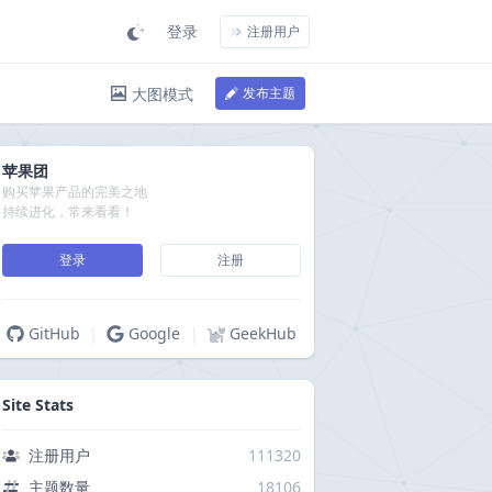
登录
注册用户
大图模式
发布主题
苹果团
购买苹果产品的完美之地
持续进化，常来看看！
登录
注册
GitHub
|
Google
|
GeekHub
Site Stats
注册用户
111320
主题数量
18106