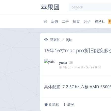
店铺
二手
拍卖
分子
福利社
苹果团
/
闲聊
19年16寸mac pro折旧能换
yutu
GR
Gbit
6
•
Star
0
•
Score
0.00
具体配置 i7 2.6Ghz 六核 AMD 530
0
星标
举报