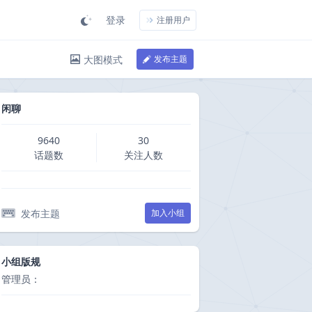
登录
注册用户
大图模式
发布主题
闲聊
9640
30
话题数
关注人数
发布主题
加入小组
小组版规
管理员：