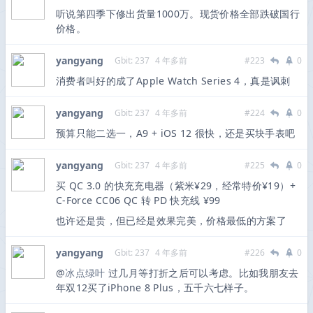
听说第四季下修出货量1000万。现货价格全部跌破国行
价格。 ​
yangyang
Gbit: 237
4 年多前
#223
0
消费者叫好的成了Apple Watch Series 4，真是讽刺
yangyang
Gbit: 237
4 年多前
#224
0
预算只能二选一，A9 + iOS 12 很快，还是买块手表吧
yangyang
Gbit: 237
4 年多前
#225
0
买 QC 3.0 的快充充电器（紫米¥29，经常特价¥19）+
C-Force CC06 QC 转 PD 快充线 ¥99
也许还是贵，但已经是效果完美，价格最低的方案了
yangyang
Gbit: 237
4 年多前
#226
0
@
冰点绿叶
过几月等打折之后可以考虑。比如我朋友去
年双12买了iPhone 8 Plus，五千六七样子。