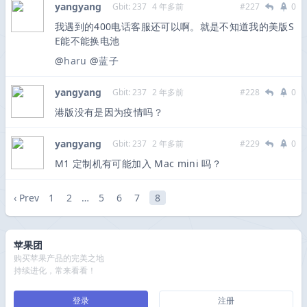
yangyang
Gbit: 237
4 年多前
#227
0
我遇到的400电话客服还可以啊。就是不知道我的美版S
E能不能换电池
@
haru
@
蓝子
yangyang
Gbit: 237
2 年多前
#228
0
港版没有是因为疫情吗？
yangyang
Gbit: 237
2 年多前
#229
0
M1 定制机有可能加入 Mac mini 吗？
‹ Prev
1
2
…
5
6
7
8
苹果团
购买苹果产品的完美之地
持续进化，常来看看！
登录
注册