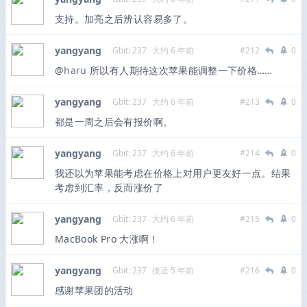
支持。加亮之后辨认容易多了。
yangyang
Gbit: 237
大约 6 年前
#212
0
@
haru
所以有人期待这次苹果能调整一下价格……
yangyang
Gbit: 237
大约 6 年前
#213
0
都是一周之后会有报价啊。
yangyang
Gbit: 237
大约 6 年前
#214
0
我还以为苹果能考虑在价格上对用户更友好一点。结果
考虑到汇率，反而涨价了
yangyang
Gbit: 237
大约 6 年前
#215
0
MacBook Pro 大涨啊！
yangyang
Gbit: 237
接近 5 年前
#216
0
感谢苹果团的活动