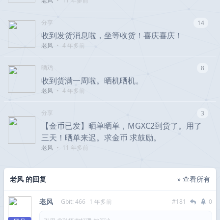
老风
•
11 年多前
分享
14
收到发货消息啦，坐等收货！喜庆喜庆！
老风
•
4 年多前
晒鸡
8
收到货满一周啦。晒机晒机。
老风
•
4 年多前
分享
3
【金币已发】晒单晒单，MGXC2到货了。用了
三天！晒单来迟。求金币 求鼓励。
老风
•
11 年多前
老风 的回复
» 查看所有
老风
Gbit: 466
1 年多前
#181
0