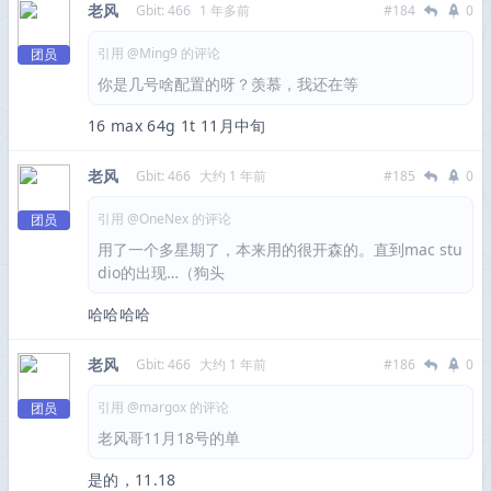
老风
Gbit: 466
1 年多前
#184
0
引用 @Ming9 的评论
团员
你是几号啥配置的呀？羡慕，我还在等
16 max 64g 1t 11月中旬
老风
Gbit: 466
大约 1 年前
#185
0
引用 @OneNex 的评论
团员
用了一个多星期了，本来用的很开森的。直到mac stu
dio的出现…（狗头
哈哈哈哈
老风
Gbit: 466
大约 1 年前
#186
0
引用 @margox 的评论
团员
老风哥11月18号的单
是的，11.18