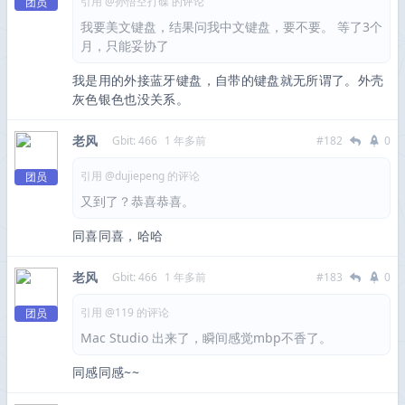
引用 @孙悟空打碟 的评论
团员
我要美文键盘，结果问我中文键盘，要不要。 等了3个
月，只能妥协了
我是用的外接蓝牙键盘，自带的键盘就无所谓了。外壳
灰色银色也没关系。
老风
Gbit: 466
1 年多前
#182
0
引用 @dujiepeng 的评论
团员
又到了？恭喜恭喜。
同喜同喜，哈哈
老风
Gbit: 466
1 年多前
#183
0
引用 @119 的评论
团员
Mac Studio 出来了，瞬间感觉mbp不香了。
同感同感~~