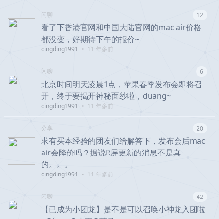
闲聊
12
看了下香港官网和中国大陆官网的mac air价格
都没变，好期待下午的报价~
dingding1991
•
11 年多前
闲聊
6
北京时间明天凌晨1点，苹果春季发布会即将召
开，终于要揭开神秘面纱啦，duang~
dingding1991
•
11 年多前
分享
20
求有买本经验的团友们给解答下，发布会后mac
air会降价吗？据说R屏更新的消息不是真
的。。。
dingding1991
•
11 年多前
闲聊
42
【已成为小团龙】是不是可以召唤小神龙入团啦