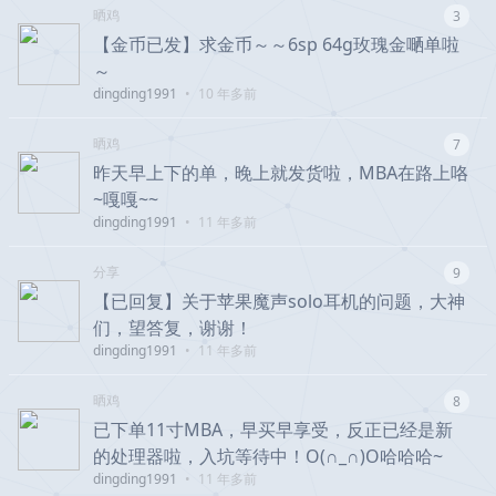
晒鸡
3
【金币已发】求金币～～6sp 64g玫瑰金嗮单啦
～
dingding1991
•
10 年多前
晒鸡
7
昨天早上下的单，晚上就发货啦，MBA在路上咯
~嘎嘎~~
dingding1991
•
11 年多前
分享
9
【已回复】关于苹果魔声solo耳机的问题，大神
们，望答复，谢谢！
dingding1991
•
11 年多前
晒鸡
8
已下单11寸MBA，早买早享受，反正已经是新
的处理器啦，入坑等待中！O(∩_∩)O哈哈哈~
dingding1991
•
11 年多前