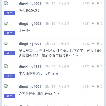
dingding1991
Gbit: 361
7 年多前
#280
0
怎么是5660？
团员
dingding1991
Gbit: 361
7 年多前
#281
0
水一个~
团员
dingding1991
Gbit: 361
7 年多前
#282
0
早买早享受，年前价格估计不会大幅下跌了，已入手64
团员
G 玫瑰金6PS，满心欢喜等待接机中^_^
dingding1991
Gbit: 361
7 年多前
#283
0
求金币啊@
客服lily
@
haru
团员
dingding1991
Gbit: 361
7 年多前
#284
0
@
客服馒头
谢谢馒头君^ _ ^
团员