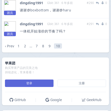
dingding1991
Gbit: 361
6 年多前
#290
0
谢谢@
boxbottom
，谢谢@
haru
团员
dingding1991
Gbit: 361
6 年多前
#291
0
一体机开始涨价的节奏了吗？
团员
‹ Prev
1
2
…
7
8
9
10
苹果团
购买苹果产品的完美之地
持续进化，常来看看！
登录
注册
GitHub
|
Google
|
GeekHub