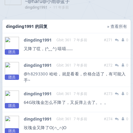
~@
haru
@
小雨
@
蓝子
dingding1991
•
11 年多前
dingding1991 的回复
» 查看所有
dingding1991
Gbit: 361
7 年多前
#271
0
又降了哎，(
^__^
) 嘻嘻……
团员
dingding1991
Gbit: 361
7 年多前
#272
0
@
h8293300
哈哈，就是看看，价格合适了，有可能入
团员
手~
dingding1991
Gbit: 361
7 年多前
#273
0
64G玫瑰金怎么不降了，又反弹上去了。。。
团员
dingding1991
Gbit: 361
7 年多前
#274
0
玫瑰金又降了O(∩_∩)O
团员