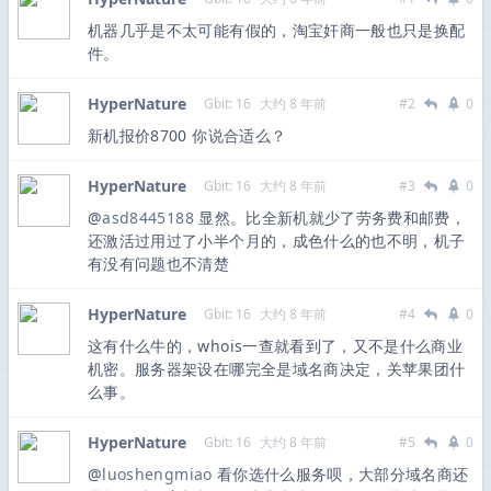
机器几乎是不太可能有假的，淘宝奸商一般也只是换配
件。
HyperNature
Gbit: 16
大约 8 年前
#2
0
新机报价8700 你说合适么？
HyperNature
Gbit: 16
大约 8 年前
#3
0
@
asd8445188
显然。比全新机就少了劳务费和邮费，
还激活过用过了小半个月的，成色什么的也不明，机子
有没有问题也不清楚
HyperNature
Gbit: 16
大约 8 年前
#4
0
这有什么牛的，whois一查就看到了，又不是什么商业
机密。服务器架设在哪完全是域名商决定，关苹果团什
么事。
HyperNature
Gbit: 16
大约 8 年前
#5
0
@
luoshengmiao
看你选什么服务呗，大部分域名商还