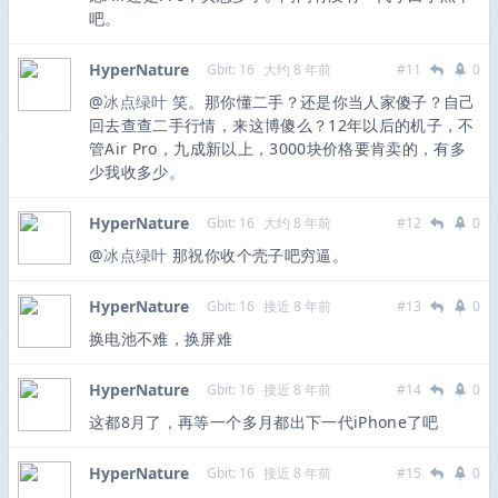
吧。
HyperNature
Gbit: 16
大约 8 年前
#11
0
@
冰点绿叶
笑。那你懂二手？还是你当人家傻子？自己
回去查查二手行情，来这博傻么？12年以后的机子，不
管Air Pro，九成新以上，3000块价格要肯卖的，有多
少我收多少。
HyperNature
Gbit: 16
大约 8 年前
#12
0
@
冰点绿叶
那祝你收个壳子吧穷逼。
HyperNature
Gbit: 16
接近 8 年前
#13
0
换电池不难，换屏难
HyperNature
Gbit: 16
接近 8 年前
#14
0
这都8月了，再等一个多月都出下一代iPhone了吧
HyperNature
Gbit: 16
接近 8 年前
#15
0