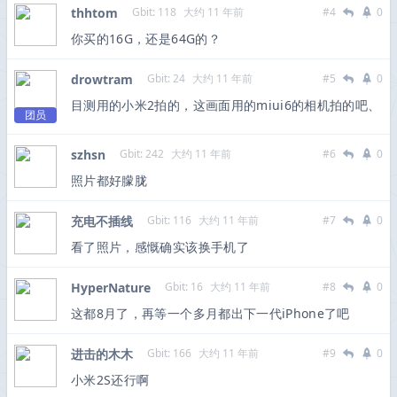
thhtom
Gbit: 118
大约 11 年前
#4
0
你买的16G，还是64G的？
drowtram
Gbit: 24
大约 11 年前
#5
0
目测用的小米2拍的，这画面用的miui6的相机拍的吧、
团员
szhsn
Gbit: 242
大约 11 年前
#6
0
照片都好朦胧
充电不插线
Gbit: 116
大约 11 年前
#7
0
看了照片，感慨确实该换手机了
HyperNature
Gbit: 16
大约 11 年前
#8
0
这都8月了，再等一个多月都出下一代iPhone了吧
进击的木木
Gbit: 166
大约 11 年前
#9
0
小米2S还行啊