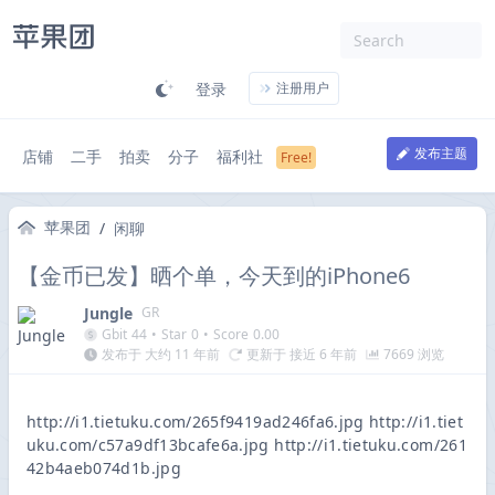
登录
注册用户
发布主题
店铺
二手
拍卖
分子
福利社
苹果团
/
闲聊
【金币已发】晒个单，今天到的iPhone6
Jungle
GR
Gbit
44
•
Star
0
•
Score
0.00
发布于 大约 11 年前
更新于 接近 6 年前
7669 浏览
http://i1.tietuku.com/265f9419ad246fa6.jpg http://i1.tiet
uku.com/c57a9df13bcafe6a.jpg http://i1.tietuku.com/261
42b4aeb074d1b.jpg