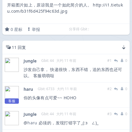
开箱图片如上，原谅我是一个如此简介的人。 http://i1.tietuk
u.com/b31f6d425f94c63d.jpg
0
星标
举报
分享得 Gbit :
11
回复
Jungle
Gbit: 44
大约 11 年前
#1
0
沙发自己拿， 快递很快，东西不错，送的东西也还可
以。 客服萌萌哒
haru
Gbit: 6733
大约 11 年前
#2
0
你的头像有点可爱~~ HOHO
客服
Jungle
Gbit: 44
大约 11 年前
#3
0
@
haru
必须的，发现打错字了_(:зゝ∠)_