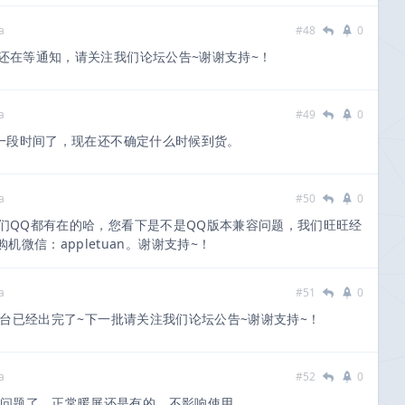
a
#48
0
还在等通知，请关注我们论坛公告~谢谢支持~！
a
#49
0
有一段时间了，现在还不确定什么时候到货。
a
#50
0
们QQ都有在的哈，您看下是不是QQ版本兼容问题，我们旺旺经
微信：appletuan。谢谢支持~！
a
#51
0
后一台已经出完了~下一批请关注我们论坛公告~谢谢支持~！
a
#52
0
屏幕问题了，正常暖屏还是有的，不影响使用。