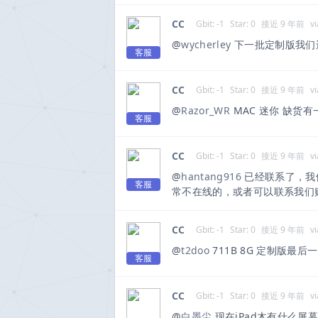
CC
Gbit: -1
Star: 0
接近 9 年前
vi
@
wycherley
下一批定制版我们
客服
CC
Gbit: -1
Star: 0
接近 9 年前
vi
@
Razor_WR
MAC 迷你 缺货
客服
CC
Gbit: -1
Star: 0
接近 9 年前
vi
@
hantang916
已经联系了，我
客服
常不在线的，或者可以联系我们购机
CC
Gbit: -1
Star: 0
接近 9 年前
vi
@
t2doo
711B 8G 定制版最
客服
CC
Gbit: -1
Star: 0
接近 9 年前
vi
@
白墨尘
现在iPad木有什么