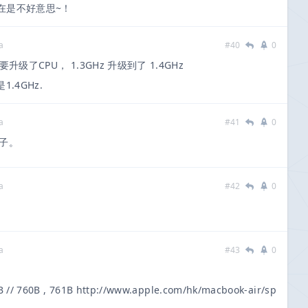
在是不好意思~！
a
#40
0
要升级了CPU， 1.3GHz 升级到了 1.4GHz
.4GHz.
a
#41
0
子。
a
#42
0
a
#43
0
60B , 761B http://www.apple.com/hk/macbook-air/sp