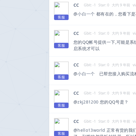
CC
Gbit: -1
Star: 0
大约 9 年前
vi
@
小白一个
都有在的，您看下是
客服
CC
Gbit: -1
Star: 0
大约 9 年前
vi
您的QQ帐号提供一下,可能是
客服
启系统才可以
CC
Gbit: -1
Star: 0
大约 9 年前
vi
@
小白一个
已帮您接入购买流
客服
CC
Gbit: -1
Star: 0
大约 9 年前
vi
@
zkj281200
您的QQ号是？
客服
CC
Gbit: -1
Star: 0
大约 9 年前
vi
@
hello13world
正常有货的我们当
客服