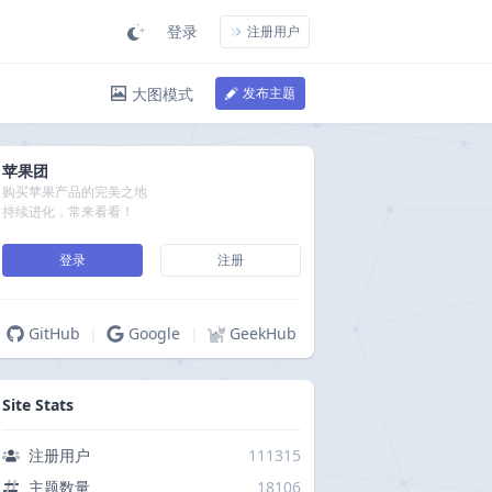
登录
注册用户
大图模式
发布主题
苹果团
购买苹果产品的完美之地
持续进化，常来看看！
登录
注册
GitHub
|
Google
|
GeekHub
Site Stats
注册用户
111315
主题数量
18106