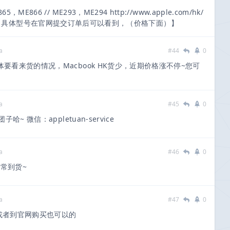
E866 // ME293，ME294 http://www.apple.com/hk/
etina/ 【具体型号在官网提交订单后可以看到，（价格下面）】
a
#44
0
要看来货的情况，Macbook HK货少，近期价格涨不停~您可
a
#45
0
 微信：appletuan-service
a
#46
0
常到货~
a
#47
0
或者到官网购买也可以的