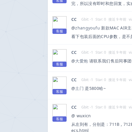
客服
完，所以没有即时和您回复，实
CC
Gbit: -1
Star: 0
接近 9 年前
vi
@
zhangyoufu
新款MAC AIR主
客服
看下包装后面的CPU参数，是不是1
CC
Gbit: -1
Star: 0
接近 9 年前
vi
@
大愛炮
请联系我们售后同事团
客服
CC
Gbit: -1
Star: 0
接近 9 年前
vi
@
土门
是5800哈~
客服
CC
Gbit: -1
Star: 0
接近 9 年前
vi
@ wuxicn
客服
从左到有，分别是：711B , 712B // 7
ecs.html