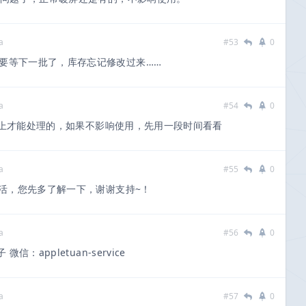
a
#53
0
要等下一批了，库存忘记修改过来……
a
#54
0
上才能处理的，如果不影响使用，先用一段时间看看
a
#55
0
激活，您先多了解一下，谢谢支持~！
a
#56
0
：appletuan-service
a
#57
0