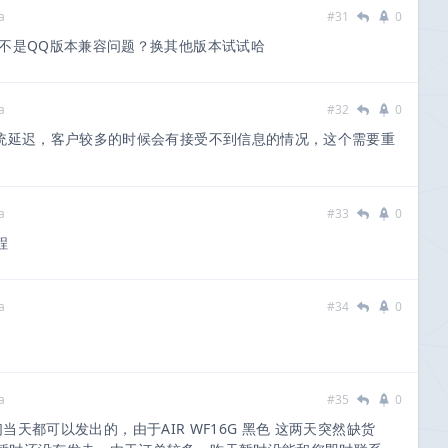
a
#31
0
不是QQ版本兼容问题？换其他版本试试哈
a
#32
0
系统延迟，客户较多的时候会有接受不到信息的情况，这个需要重
a
#33
0
程
a
#34
0
a
#35
0
天都可以发出的，由于AIR WF16G 黑色 这两天突然缺货