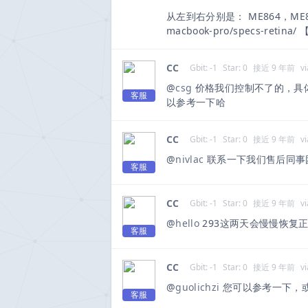
从左到右分别是： ME864，ME865，M
macbook-pro/specs-r
CC
Gbit: -1
Star: 0
接近 9 年前
vi
@
csg
价格我们控制不了的，具体
客服
以参考一下哈
CC
Gbit: -1
Star: 0
接近 9 年前
vi
@
nivlac
联系一下我们售后同事团子哈~
客服
CC
Gbit: -1
Star: 0
接近 9 年前
vi
@
hello
293这两天会慢慢恢复正
客服
CC
Gbit: -1
Star: 0
接近 9 年前
vi
@
guolichzi
您可以参考一下，
客服