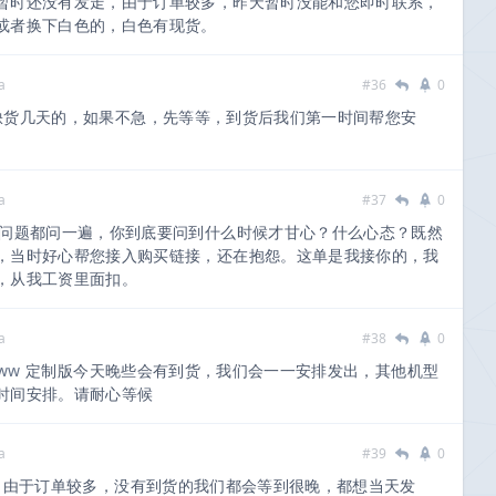
暂时还没有发走，由于订单较多，昨天暂时没能和您即时联系，
或者换下白色的，白色有现货。
a
#36
0
货几天的，如果不急，先等等，到货后我们第一时间帮您安
a
#37
0
问题都问一遍，你到底要问到什么时候才甘心？什么心态？既然
，当时好心帮您接入购买链接，还在抱怨。这单是我接你的，我
，从我工资里面扣。
a
#38
0
4ww
定制版今天晚些会有到货，我们会一一安排发出，其他机型
时间安排。请耐心等候
a
#39
0
在是对不起！由于订单较多，没有到货的我们都会等到很晚，都想当天发