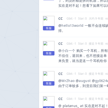
了，到货的都是拆封机器，所以
实在是对不起！您看下如果可以
CC
Gbit: -1
Star: 0
大约 9 年前
vi
@
hello13world
一般不会连续缺
客服
排。
CC
Gbit: -1
Star: 0
接近 9 年前
vi
@
小白一个
购买一个耳机，所有
客服
不信任，退回来，也不想接这单
来负责，就当是送一个耳机给你
CC
Gbit: -1
Star: 0
接近 9 年前
vi
@
MrZhao
@
august
@
gy062
客服
由于订单较多，到货后我们第一
CC
Gbit: -1
Star: 0
接近 9 年前
vi
@ platanus_ at 实