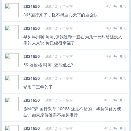
2831650
Gbit: 12
9 年多前
#7
0
865国行来了，怪不得这几天下的这么快
2831650
Gbit: 12
9 年多前
#8
0
早买早用啊.呵呵,像我这种一直在为几十元纠结还没入
手的人来说,你已经很幸福了
2831650
Gbit: 12
9 年多前
#9
0
5S 这价格 呵呵..还能低么?
2831650
Gbit: 12
9 年多前
#10
0
够用二三年的了
2831650
Gbit: 12
9 年多前
#11
0
@
MC梦
国行教育 10088 还是不错的，毕竟保修方便
些。如果原价确实不如买港行
2831650
Gbit: 12
9 年多前
#12
0