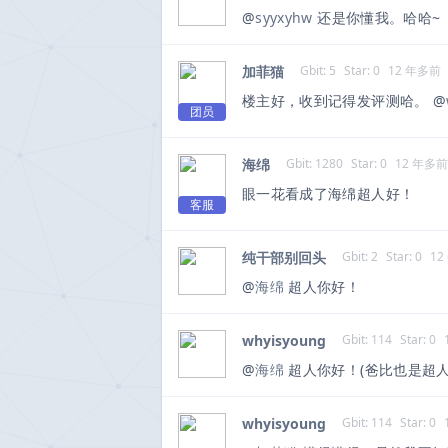
@
syyxyhw
还是你懂我。哈哈~
加菲猫
Gbit: 5
Star: 0
12 年多前
楼主好，收到记得发评测哈。 @
团员
海绵
Gbit: 1280
Star: 0
12 年多前
眼一花看成了海绵超人好！
客服
纯干部别回头
Gbit: 2
Star: 0
12
@
海绵
超人你好！
whyisyoung
Gbit: 114
Star: 0
@
海绵
超人你好！(爸比也是超人
whyisyoung
Gbit: 114
Star: 0