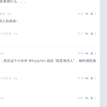
道要测什么。。。
年多前
via
#16
0
胶人的弟弟~
12 年多前
via
#17
0
via
#18
0
好，然后这个小伙伴 @
Nyigheo
就说 “我是海绵人” ，顿时感觉激
12 年多前
via
#19
0
via
#20
0