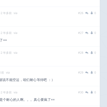
12 年多前
via
#26
0
12 年多前
via
#27
0
了==
12 年多前
via
#28
0
多前
via
#29
0
据说不能空运，咱们耐心等待吧 ：）
12 年多前
via
#30
0
不是个耐心的人啊。。。真心要疯了==