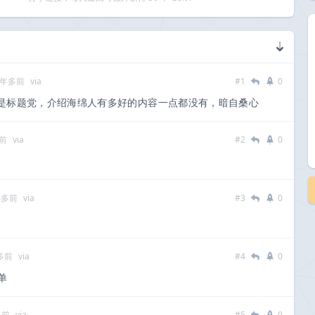
 年多前
via
#1
0
是标题党，介绍海绵人有多好的内容一点都没有，暗自桑心
多前
via
#2
0
年多前
via
#3
0
年多前
via
#4
0
单
多前
via
#5
0