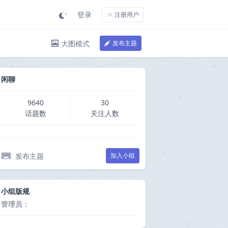
登录
注册用户
大图模式
发布主题
闲聊
9640
30
话题数
关注人数
发布主题
加入小组
小组版规
管理员：