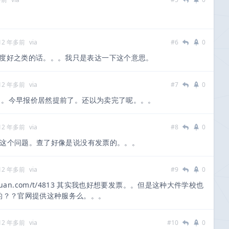
12 年多前
via
#6
0
度好之类的话。。。我只是表达一下这个意思。
12 年多前
via
#7
0
了。今早报价居然提前了。还以为卖完了呢。。。
12 年多前
via
#8
0
这个问题。查了好像是说没有发票的。。。
12 年多前
via
#9
0
pletuan.com/t/4813 其实我也好想要发票。。但是这种大件学校也
块的？？官网提供这种服务么。。。
12 年多前
via
#10
0