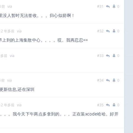
多前
via
#31
0
里没人暂时无法签收。。。归心似箭啊！
12 年多前
via
#32
0
早上到的上海集散中心。。。。哎。我再忍忍==
年多前
via
#33
0
多前
via
#34
0
的更新信息,还在深圳
12 年多前
via
#35
0
。。。我今天下午两点多拿到的。。。正在装xcode哈哈。好开