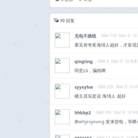
39
回复
充电不插线
Gbit: 116
Star: 0
12
看见有夸奖海绵人超好，才发现
qingting
Gbit: 4
Star: 0
12 年
同意LS，骗纸啊
syyxyhw
Gbit: 235
Star: 0
12 
楼主其实是说 海绵人 超好
hhkbp2
Gbit: 155
Star: 0
12 
@
whyisyoung
发来贺电，等晒
Gbit: 12
Star: 0
12 年