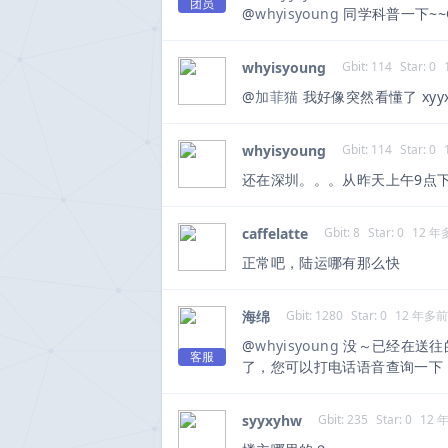
团员
@
whyisyoung
同学科普一下~~O(
whyisyoung
Gbit: 114
Star: 0
@
加菲猫
我好像突然看懂了 xyy
whyisyoung
Gbit: 114
Star: 0
还在深圳。。。从昨天上午9点
caffelatte
Gbit: 8
Star: 0
12 年
正常吧，陆运哪有那么快
海绵
Gbit: 1280
Star: 0
12 年多前
@
whyisyoung
没～已经在送往
客服
了，您可以打电话语音查询一下
syyxyhw
Gbit: 235
Star: 0
12 