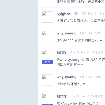
@
加菲猫
懂得懂得。虽然我不知
Nyigheo
Gbit: 145
Star: 0
12 
大家好，我是海绵人。是路飞橡
whyisyoung
Gbit: 114
Star: 0
@
Nyigheo
看火影的路过=。=
加菲猫
Gbit: 5
Star: 0
12 年多前
@
whyisyoung
说 “海绵人” 挺
团员
情四射有木有~~~
whyisyoung
Gbit: 114
Star: 0
@
加菲猫
不懂=。=
加菲猫
Gbit: 5
Star: 0
12 年多前
求 @
syyxyhw
这位小伙伴给