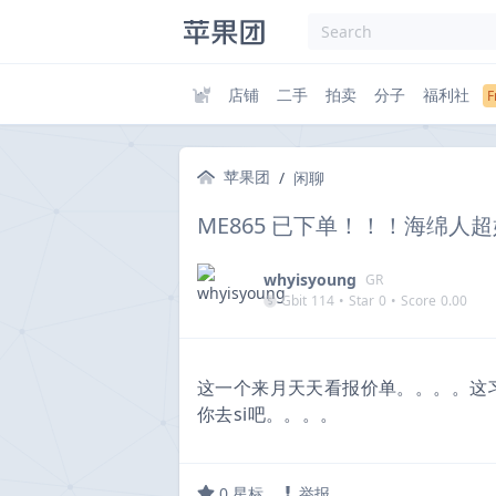
店铺
二手
拍卖
分子
福利社
苹果团
/
闲聊
ME865 已下单！！！海绵人
whyisyoung
GR
Gbit
114
•
Star
0
•
Score
0.00
这一个来月天天看报价单。。。。这习
你去si吧。。。。
0
星标
举报