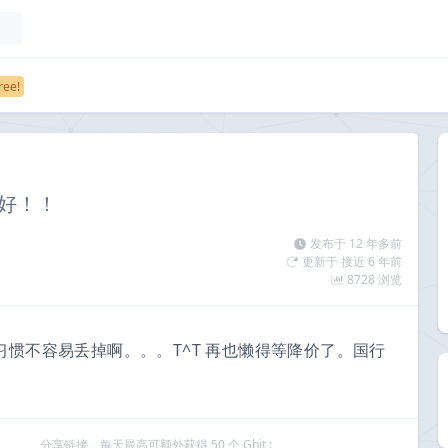
超好！！
发布于 12 年多前
更新于 接近 6 年前
8728 浏览
惯不容易丢掉啊。。。T^T 再也懒得等降价了。国行
分享链接，每天最高可额外获得 50 个 Gbit :