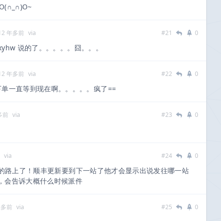
∩_∩)O~
12 年多前
via
#21
0
xyhw 说的了。。。。。囧。。。
12 年多前
via
#22
0
下单一直等到现在啊。。。。。疯了==
多前
via
#23
0
via
#24
0
的路上了！顺丰更新要到下一站了他才会显示出说发往哪一站
，会告诉大概什么时候派件
年多前
via
#25
0