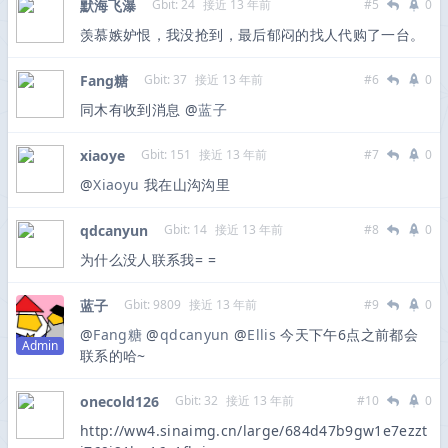
默海飞瀑
Gbit: 24
接近 13 年前
#5
0
羡慕嫉妒恨，我没抢到，最后郁闷的找人代购了一台。
Fang糖
Gbit: 37
接近 13 年前
#6
0
同木有收到消息 @
蓝子
xiaoye
Gbit: 151
接近 13 年前
#7
0
@
Xiaoyu
我在山沟沟里
qdcanyun
Gbit: 14
接近 13 年前
#8
0
为什么没人联系我= =
蓝子
Gbit: 9809
接近 13 年前
#9
0
@
Fang糖
@
qdcanyun
@
Ellis
今天下午6点之前都会
Admin
联系的哈~
onecold126
Gbit: 32
接近 13 年前
#10
0
http://ww4.sinaimg.cn/large/684d47b9gw1e7ezzt