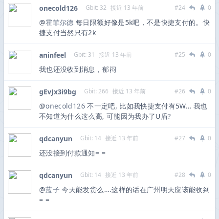
onecold126
Gbit: 32
接近 13 年前
#24
0
@
霍菲尔德
每日限额好像是5k吧，不是快捷支付的。快
捷支付当然只有2k
aninfeel
Gbit: 31
接近 13 年前
#25
0
我也还没收到消息，郁闷
gEvJx3i9bg
Gbit: 266
接近 13 年前
#26
0
@
onecold126
不一定吧, 比如我快捷支付有5W… 我也
不知道为什么这么高, 可能因为我办了U盾?
qdcanyun
Gbit: 14
接近 13 年前
#27
0
还没接到付款通知= =
qdcanyun
Gbit: 14
接近 13 年前
#28
0
@
蓝子
今天能发货么….这样的话在广州明天应该能收到
= =