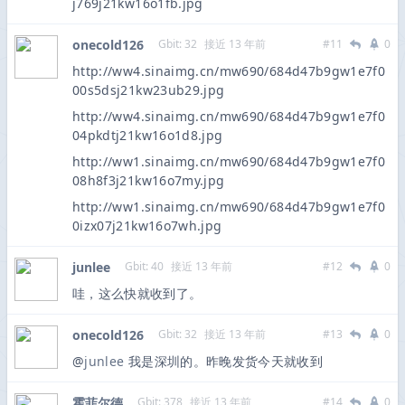
j769j21kw16o1fb.jpg
onecold126
Gbit: 32
接近 13 年前
#11
0
http://ww4.sinaimg.cn/mw690/684d47b9gw1e7f0
00s5dsj21kw23ub29.jpg
http://ww4.sinaimg.cn/mw690/684d47b9gw1e7f0
04pkdtj21kw16o1d8.jpg
http://ww1.sinaimg.cn/mw690/684d47b9gw1e7f0
08h8f3j21kw16o7my.jpg
http://ww1.sinaimg.cn/mw690/684d47b9gw1e7f0
0izx07j21kw16o7wh.jpg
junlee
Gbit: 40
接近 13 年前
#12
0
哇，这么快就收到了。
onecold126
Gbit: 32
接近 13 年前
#13
0
@
junlee
我是深圳的。昨晚发货今天就收到
霍菲尔德
Gbit: 378
接近 13 年前
#14
0