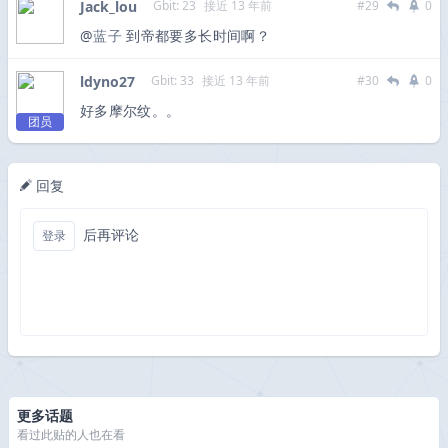
Jack_lou
Gbit: 23
接近 13 年前
#29
0
@
蓝子
到帝都要多长时间啊？
ldyno27
Gbit: 33
接近 13 年前
#30
0
好多摩尔纹。。
团员
回复
后再评论
登录
更多话题
看过此贴的人也在看