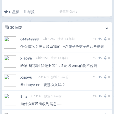
0
星标
举报
分享得 Gbit :
30
回复
644949998
Gbit: 247
接近 13 年前
#1
0
什么情况？没人联系我的····@
篮子
@
蓝子
@
cc
@
糖果
xiaoye
Gbit: 151
接近 13 年前
#2
0
哈哈 鸡冻啊 我还要等4，5天 发ems的伤不起啊
Xiaoyu
Gbit: 435
接近 13 年前
#3
0
@
xiaoye
ems要那么久吗？
Ellis
Gbit: 40
接近 13 年前
#4
0
为什么窝没有收到消息……