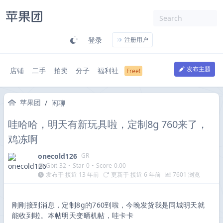
登录
注册用户
发布主题
店铺
二手
拍卖
分子
福利社
苹果团
/
闲聊
哇哈哈，明天有新玩具啦，定制8g 760来了，
鸡冻啊
onecold126
GR
Gbit
32
•
Star
0
•
Score
0.00
发布于 接近 13 年前
更新于 接近 6 年前
7601 浏览
刚刚接到消息，定制8g的760到啦，今晚发货我是同城明天就
能收到啦。本帖明天变晒机帖，哇卡卡