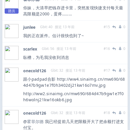
你妹，大清早把钱存进卡里，突然发现快捷支付每天最
团员
高限额是2000，蛋疼………
junlee
Gbit: 40
接近 13 年前
#15
0
我的正在派件。估计很快也到了~
scarlex
Gbit: 56
接近 13 年前
#16
0
臥槽，为毛我没收到消息
onecold126
Gbit: 32
接近 13 年前
#17
0
跟小padpad合影 http://ww4.sinaimg.cn/mw690/68
4d47b9gw1e7f0h3402dj21kw16o7mv.jpg
http://ww2.sinaimg.cn/mw690/684d47b9gw1e7f0
h6wolnj21kw16okb6.jpg
onecold126
Gbit: 32
接近 13 年前
#18
0
@
霍菲尔德
我已经提前几天把限额开大了把余额打进支
付宝。