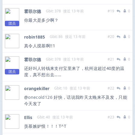
霍菲尔德
Gbit: 378
接近 13 年前
#19
0
你最大是多少啊？
团员
robin1885
Gbit: 86
接近 13 年前
#20
0
真令人搅基啊!!1
霍菲尔德
Gbit: 378
接近 13 年前
#21
0
还好叫人转钱来支付宝里来了，杭州这超过40度的温
团员
度，真不想出去……
orangekiller
Gbit: 10
接近 13 年前
#22
0
@
onecold126
好快，话说我昨天太晚来不及发，只能
今天发了
Ellis
Gbit: 40
接近 13 年前
#23
0
羡慕嫉妒恨！！！T^T