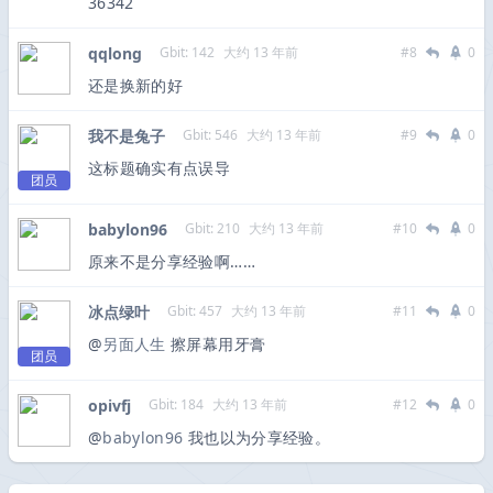
36342
qqlong
Gbit: 142
大约 13 年前
#8
0
还是换新的好
我不是兔子
Gbit: 546
大约 13 年前
#9
0
这标题确实有点误导
团员
babylon96
Gbit: 210
大约 13 年前
#10
0
原来不是分享经验啊……
冰点绿叶
Gbit: 457
大约 13 年前
#11
0
@
另面人生
擦屏幕用牙膏
团员
opivfj
Gbit: 184
大约 13 年前
#12
0
@
babylon96
我也以为分享经验。