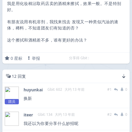
我是用化妆棉沾取药店卖的酒精来擦拭，效果一般。不是特别
好。
有朋友说用有机溶剂，我找来找去 发现又一种类似汽油的液
体，稀料，不知道团友们有知道的否？
这个擦拭和酒精差不多，谁有更好的办法？
0
星标
举报
分享得 Gbit :
12
回复
huyunkai
Gbit: 602
大约 13 年前
#1
0
换新
团员
iteer
Gbit: 134
大约 13 年前
#2
0
我还以为你要分享什么妙招呢