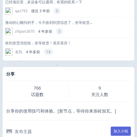
已经项目里，多设备可以通用，有需的联系一下
qaz793
接近 3 年前
0
激动的心颤抖的手，今天收到到货信息了，坐等收货...
zhijian2870
4 年多前
5
收到发货消息啦，坐等收货！喜庆喜庆！
老风
4 年多前
14
分享
766
9
话题数
关注人数
分享你的使用技巧和体验。[新节点，等待你来添砖加瓦。]
发布主题
加入小组