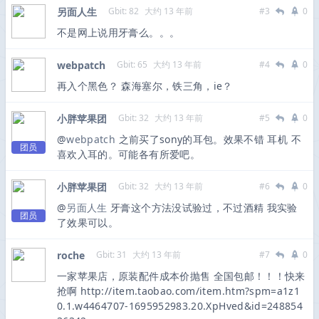
另面人生
Gbit: 82
大约 13 年前
#3
0
不是网上说用牙膏么。。。
webpatch
Gbit: 65
大约 13 年前
#4
0
再入个黑色？ 森海塞尔，铁三角，ie？
小胖苹果团
Gbit: 32
大约 13 年前
#5
0
@
webpatch
之前买了sony的耳包。效果不错 耳机 不
团员
喜欢入耳的。可能各有所爱吧。
小胖苹果团
Gbit: 32
大约 13 年前
#6
0
@
另面人生
牙膏这个方法没试验过，不过酒精 我实验
团员
了效果可以。
roche
Gbit: 31
大约 13 年前
#7
0
一家苹果店，原装配件成本价抛售 全国包邮！！！快来
抢啊 http://item.taobao.com/item.htm?spm=a1z1
0.1.w4464707-1695952983.20.XpHved&id=248854