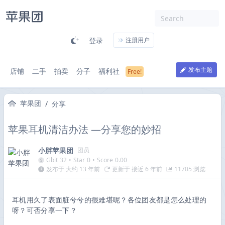
登录
注册用户
发布主题
店铺
二手
拍卖
分子
福利社
苹果团
/
分享
苹果耳机清洁办法 —分享您的妙招
小胖苹果团
团员
Gbit
32
•
Star
0
•
Score
0.00
发布于 大约 13 年前
更新于 接近 6 年前
11705 浏览
耳机用久了表面脏兮兮的很难堪呢？各位团友都是怎么处理的
呀？可否分享一下？