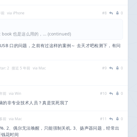
年前
via iPhone
#8
0
k 也是这么用的，... (continued)
USB 口的问题，之前有过这样的案例～ 去天才吧检测下，有问
tar: 2
接近 5 年前
via Mac
#9
0
 年前
via Win
#10
0
脑的非专业技术人员？真是笑死我了
年多前
via Mac
#11
0
%. 2、偶尔无法唤醒，只能强制关机. 3、扬声器问题，经常出
要钱花时间