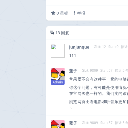
0
星标
举报
13
回复
junjunque
Gbit: 12
Star: 0
接近
111
蓝子
Gbit: 9809
Star: 57
接近 5 
苹果团不会有这种事，卖的电脑
Admin
你这个问题，有可能是使用情况
在官网买也一样的。我们卖的跟
浏览网页比看电影和听音乐更加
～
蓝子
Gbit: 9809
Star: 57
接近 5 