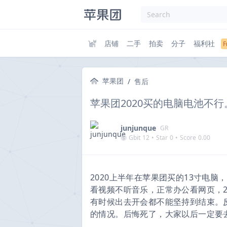
店铺
二手
拍卖
分子
福利社
苹果团
/
售后
苹果团2020买的电脑电池不
junjunque
GR
Gbit
12
•
Star
0
•
Score
0.00
2020上半年在苹果团买的13寸电
看视频不听音乐，正常办公看网页，2-
有时候出去开会都不能坚持到结束。反
的情况。后悔死了，大家以后一定要