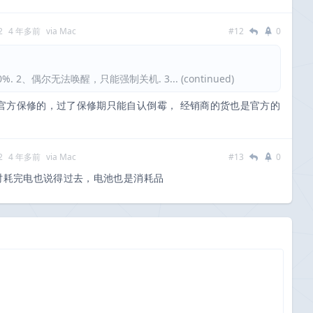
2
4 年多前
via Mac
#12
0
2、偶尔无法唤醒，只能强制关机. 3... (continued)
官方保修的，过了保修期只能自认倒霉， 经销商的货也是官方的
2
4 年多前
via Mac
#13
0
小时耗完电也说得过去，电池也是消耗品