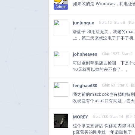
如果装的是 Windows，耗电还
Admin
junjunque
Gbit: 12
Star: 0
接近
@
蓝子
和用法无关，我老的mac
上，第二天来就没电了开不了机，
johnheaven
Gbit: 1927
Star: 0
可以拿到苹果店去检测一下是什
10天就可以掉的差不多了。。
fenghao630
Gbit: 63
Star: 0
接
我之前的macbook也有掉电
发现是有个usbc口有问题，去
MOREY
Gbit: 788
Star: 14
接近 
这个拿去直营店 保修期内都可以 
p直营买的刚刚过一年后鼓包了