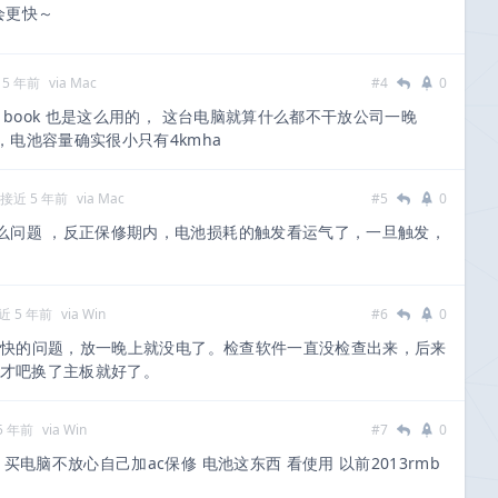
会更快～
 5 年前
via Mac
#4
0
 book 也是这么用的， 这台电脑就算什么都不干放公司一晚
电池容量确实很小只有4kmha
接近 5 年前
via Mac
#5
0
么问题 ，反正保修期内，电池损耗的触发看运气了，一旦触发，
近 5 年前
via Win
#6
0
特别快的问题，放一晚上就没电了。检查软件一直没检查出来，后来
天才吧换了主板就好了。
5 年前
via Win
#7
0
买电脑不放心自己加ac保修 电池这东西 看使用 以前2013rmb