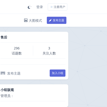
登录
注册用户
大图模式
发布主题
售后
296
3
话题数
关注人数
发布主题
加入小组
小组版规
管理员：