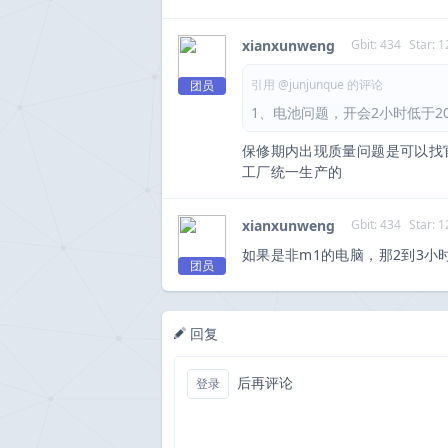
xianxunweng
Gbit: 434
Star: 1
引用 @junjunque 的评论
团员
1、电池问题，开会2小时低于20%. 
保修期内出现质量问题是可以找
工厂统一生产的
xianxunweng
Gbit: 434
Star: 1
如果是非m1的电脑，那2到3
团员
回复
后再评论
登录