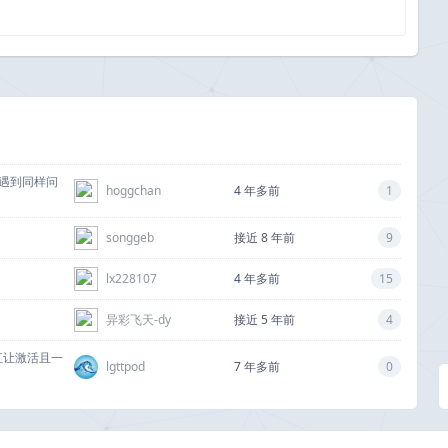
有遇到同样问
hoggchan
4 年多前
1
songgeb
接近 8 年前
9
lx228107
4 年多前
15
异彩飞天-dy
接近 5 年前
4
一直让激活且一
lgttpod
7 年多前
0