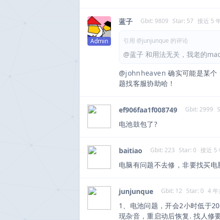
蓝子
Gbit: 9809
Star: 57
接近 5 
引用 @junjunque 的评论
Admin
@蓝子 和用法无关，我老的mac boo
@
johnheaven
确实可能是某个 
题找客服协助哈！
ef906faa1f008749
Gbit: 2999
S
电池鼓包了?
baitiao
Gbit: 223
Star: 0
接近 5
电脑有问题不去修，非要找买电
junjunque
Gbit: 12
Star: 0
4 
1、电池问题，开会2小时低于20
现杂音，重启动后恢复. 找人修