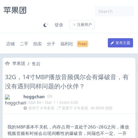
登录
注册用户
发布主题
店铺
二手
拍卖
分子
福利社
苹果团
/
售后
32G，14寸MBP播放音频偶尔会有爆破音，有
没有遇到同样问题的小伙伴？
hoggchan
GR
Gbit
84
•
Star
1
•
Score
0.00
发布于 4 年多前
更新于 4 年多前
6654 浏览
我的MBP基本不关机，内存占用一直处于26G~28G之间，播放
视频音频有时候会出现间断性的爆破音，间隔也不一定。一开