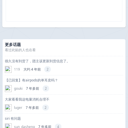
更多话题
看过此贴的人也在看
很久没有到货了，团主该更新到货信息了。
119
大约 4 年前
2
【已回复】有airpods的单耳卖吗？
gouki
7 年多前
2
大家看看我这电量消耗合理不
luger
7 年多前
2
siri 有问题
sun_dasheng
7 年多前
4