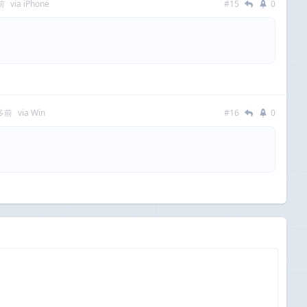
前
via iPhone
#15
0
多前
via Win
#16
0