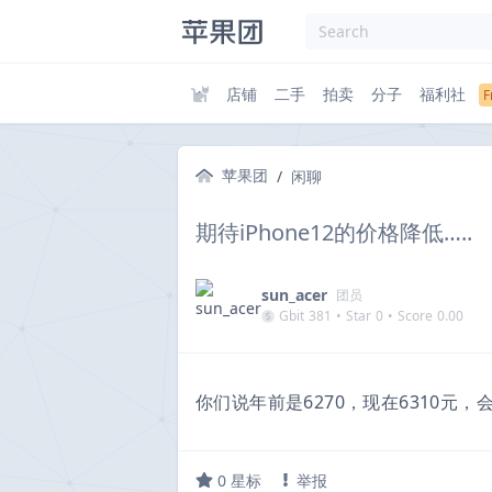
店铺
二手
拍卖
分子
福利社
苹果团
/
闲聊
期待iPhone12的价格降低…..
sun_acer
团员
Gbit
381
•
Star
0
•
Score
0.00
你们说年前是6270，现在6310元，
0
星标
举报