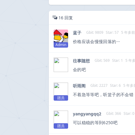
16
回复
蓝子
Gbit: 9809
Star: 57
5 年多前
价格应该会慢慢回落的···
Admin
往事随想
Gbit: 569
Star: 1
5 年
会的吧
听雨阁
Gbit: 2227
Star: 6
5 年多
不着急等等吧，听篮子的不会错
团员
yangyangqq2
Gbit: 366
Star: 0
可以稳稳的等到6250吧
团员