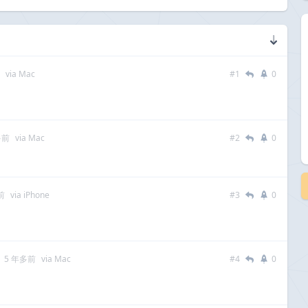
via Mac
#1
0
多前
via Mac
#2
0
前
via iPhone
#3
0
5 年多前
via Mac
#4
0