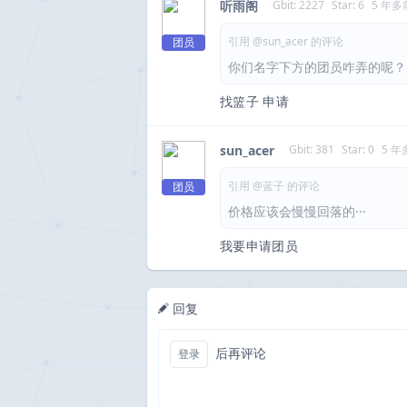
听雨阁
Gbit: 2227
Star: 6
5 年多
引用 @sun_acer 的评论
团员
你们名字下方的团员咋弄的呢？
找篮子 申请
sun_acer
Gbit: 381
Star: 0
5 年
引用 @蓝子 的评论
团员
价格应该会慢慢回落的···
我要申请团员
回复
后再评论
登录