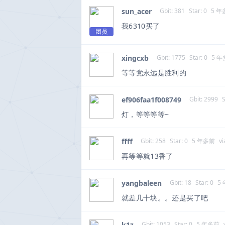
sun_acer
Gbit: 381
Star: 0
5 年
我6310买了
团员
xingcxb
Gbit: 1775
Star: 0
5 
等等党永远是胜利的
ef906faa1f008749
Gbit: 2999
S
灯，等等等等~
ffff
Gbit: 258
Star: 0
5 年多前
v
再等等就13香了
yangbaleen
Gbit: 18
Star: 0
5
就差几十块。。还是买了吧
k1z
Gbit: 1053
Star: 0
5 年多前