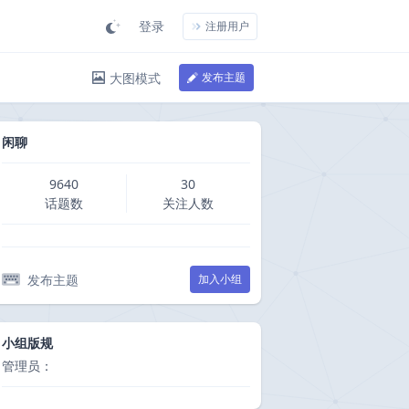
登录
注册用户
大图模式
发布主题
闲聊
9640
30
话题数
关注人数
发布主题
加入小组
小组版规
管理员：