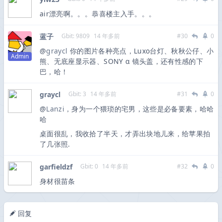
air漂亮啊。。。恭喜楼主入手。。。
蓝子
Gbit: 9809
14 年多前
#30
0
@
graycl
你的图片各种亮点，Luxo台灯、秋秋公仔、小
Admin
熊、无底座显示器、SONY α 镜头盖，还有性感的下
巴，哈！
graycl
Gbit: 3
14 年多前
#31
0
@
Lanzi
，身为一个猥琐的宅男，这些是必备要素，哈哈
哈
桌面很乱，我收拾了半天，才弄出块地儿来，给苹果拍
了几张照.
garfieldzf
Gbit: 0
14 年多前
#32
0
身材很苗条
回复