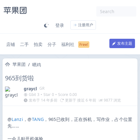
登录
注册用户
发布主题
店铺
二手
拍卖
分子
福利社
苹果团
/
晒鸡
965到货啦
graycl
GR
Gbit
3
•
Star
0
•
Score
0.00
发布于 14 年多前
更新于 接近 6 年前
9877 浏览
@
Lanzi
，@
TANG
，965已收到，正在拆机，写作业，占个位置
先……
一会儿贴开机体验