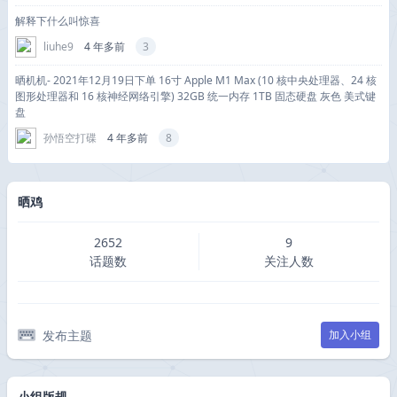
解释下什么叫惊喜
liuhe9
4 年多前
3
晒机机- 2021年12月19日下单 16寸 Apple M1 Max (10 核中央处理器、24 核
图形处理器和 16 核神经网络引擎) 32GB 统一内存 1TB 固态硬盘 灰色 美式键
盘
孙悟空打碟
4 年多前
8
晒鸡
2652
9
话题数
关注人数
发布主题
加入小组
小组版规