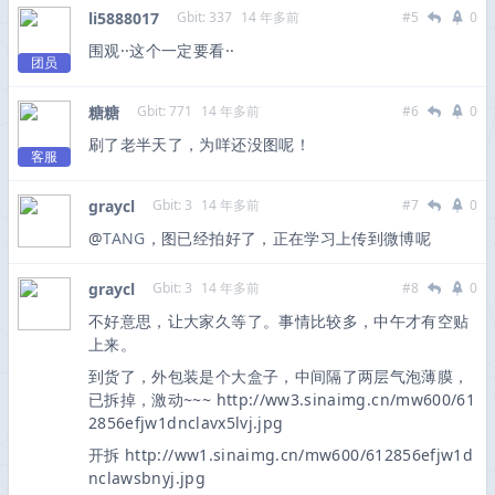
li5888017
Gbit: 337
14 年多前
#5
0
围观··这个一定要看··
团员
糖糖
Gbit: 771
14 年多前
#6
0
刷了老半天了，为咩还没图呢！
客服
graycl
Gbit: 3
14 年多前
#7
0
@
TANG
，图已经拍好了，正在学习上传到微博呢
graycl
Gbit: 3
14 年多前
#8
0
不好意思，让大家久等了。事情比较多，中午才有空贴
上来。
到货了，外包装是个大盒子，中间隔了两层气泡薄膜，
已拆掉，激动~~~ http://ww3.sinaimg.cn/mw600/61
2856efjw1dnclavx5lvj.jpg
开拆 http://ww1.sinaimg.cn/mw600/612856efjw1d
nclawsbnyj.jpg