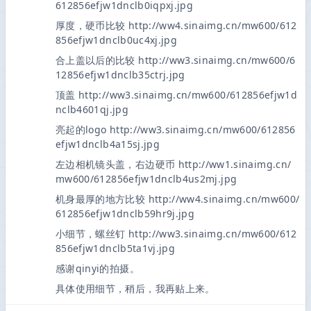
612856efjw1dnclb0iqpxj.jpg
厚度，硬币比较 http://ww4.sinaimg.cn/mw600/612
856efjw1dnclb0uc4xj.jpg
合上盖以后的比较 http://ww3.sinaimg.cn/mw600/6
12856efjw1dnclb35ctrj.jpg
顶盖 http://ww3.sinaimg.cn/mw600/612856efjw1d
nclb4601qj.jpg
亮起的logo http://ww3.sinaimg.cn/mw600/612856
efjw1dnclb4a15sj.jpg
左边相机镜头盖，右边硬币 http://ww1.sinaimg.cn/
mw600/612856efjw1dnclb4us2mj.jpg
机身最厚的地方比较 http://ww4.sinaimg.cn/mw600/
612856efjw1dnclb59hr9j.jpg
小细节，螺丝钉 http://ww3.sinaimg.cn/mw600/612
856efjw1dnclb5ta1vj.jpg
感谢qinyi的拍摄。
具体使用细节，稍后，我再贴上来。