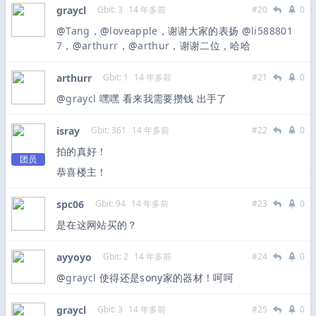
graycl
Gbit: 3
14 年多前
#20
0
@
Tang
，@
loveapple
，谢谢大家的表扬 @
li588801
7
，@
arthurr
，@
arthur
，谢谢二位，哈哈
arthurr
Gbit: 1
14 年多前
#21
0
@
graycl
嘿嘿 看来我需要攒钱 出手了
isray
Gbit: 361
14 年多前
#22
0
拍的真好！
团员
恭喜楼主！
spc06
Gbit: 94
14 年多前
#23
0
是在这网站买的？
ayyoyo
Gbit: 2
14 年多前
#24
0
@
graycl
使得还是sony家的器材！呵呵
graycl
Gbit: 3
14 年多前
#25
0