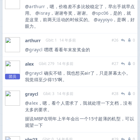
@
arthurr
，嗯，价格差不多比较稳定了，早出手就早点
用。 @
isray
，谢谢夸奖，谢谢。 @
spc06
，是的，就
是这里，前两天活动的时候买的。 @
ayyoyo
，是啊，好
眼力。
arthurr
Gbit: 1
14 年多前
#26
0
@
graycl
嘿嘿 看看年末发奖金的
alex
Gbit: 279
14 年多前
#27
0
@
graycl
确实不错，我也想买air了，只是屏幕太小。
团员
我觉得至少得15’啊。
graycl
Gbit: 3
14 年多前
#28
0
@
alex
，嗯，看个人需求了，我就处理一下文档，没有
太多的要求。
据说MBP在明年上半年会出一个15寸超薄的机型，可以
观望一下
ylw23
Gbit: 0
14 年多前
#29
0