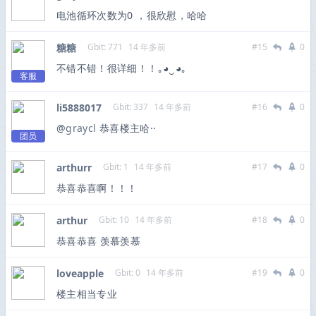
电池循环次数为0 ，很欣慰，哈哈
糖糖
Gbit: 771
14 年多前
#15
0
不错不错！很详细！！｡◕‿◕｡
客服
li5888017
Gbit: 337
14 年多前
#16
0
@
graycl
恭喜楼主哈··
团员
arthurr
Gbit: 1
14 年多前
#17
0
恭喜恭喜啊！！！
arthur
Gbit: 10
14 年多前
#18
0
恭喜恭喜 羡慕羡慕
loveapple
Gbit: 0
14 年多前
#19
0
楼主相当专业