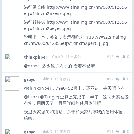
港行延长线 http://ww4.sinaimg.cn/mw600/612856
efjw1dncm2nkesxj.jpg
港行转接头 http://ww1.sinaimg.cn/mw600/612856
efjw1dncm2oeyecj.jpg
说明书一本，英文，表示很吃力 http://ww2.sinaimg.
cn/mw600/612856efjw1dncm2pert2j.jpg
thinkphper
Gbit: 9
14 年多前
#12
0
@
graycl
多少银子入手的 看着不错嘛
graycl
Gbit: 3
14 年多前
#13
0
@
thinkphper
，7980+52顺丰，还不错，去买吧 ^ ^
@
Lanzi
,@
Tang
,作业算是完成了一半了，这两天实在没
有空，用两天了，再写详细的使用体验吧
欢迎大家提问和顶贴，乐于和大家共享我的使用体验，
哈哈。
graycl
Gbit: 3
14 年多前
#14
0