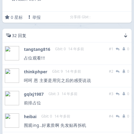
0
星标
举报
分享得 Gbit :
32
回复
tangtang816
Gbit: 0
14 年多前
#1
0
占位观看!!!
thinkphper
Gbit: 9
14 年多前
#2
0
呵呵 恩 主要是用完之后的感受说说
gqlxj1987
Gbit: 3
14 年多前
#3
0
前排占位
heibai
Gbit: 0
14 年多前
#4
0
围观ing..好素质啊 先发贴再拆机