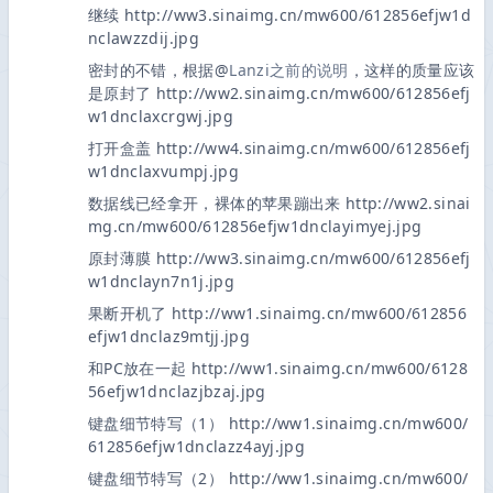
继续 http://ww3.sinaimg.cn/mw600/612856efjw1d
nclawzzdij.jpg
密封的不错，根据@
Lanzi之前的说明
，这样的质量应该
是原封了 http://ww2.sinaimg.cn/mw600/612856efj
w1dnclaxcrgwj.jpg
打开盒盖 http://ww4.sinaimg.cn/mw600/612856efj
w1dnclaxvumpj.jpg
数据线已经拿开，裸体的苹果蹦出来 http://ww2.sinai
mg.cn/mw600/612856efjw1dnclayimyej.jpg
原封薄膜 http://ww3.sinaimg.cn/mw600/612856efj
w1dnclayn7n1j.jpg
果断开机了 http://ww1.sinaimg.cn/mw600/612856
efjw1dnclaz9mtjj.jpg
和PC放在一起 http://ww1.sinaimg.cn/mw600/6128
56efjw1dnclazjbzaj.jpg
键盘细节特写（1） http://ww1.sinaimg.cn/mw600/
612856efjw1dnclazz4ayj.jpg
键盘细节特写（2） http://ww1.sinaimg.cn/mw600/