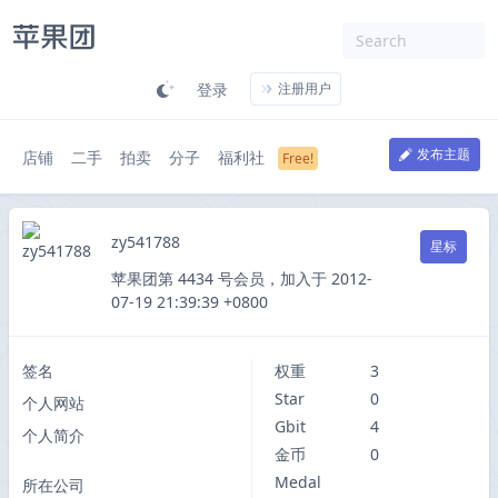
登录
注册用户
发布主题
店铺
二手
拍卖
分子
福利社
zy541788
星标
苹果团第 4434 号会员，加入于 2012-
07-19 21:39:39 +0800
签名
权重
3
Star
0
个人网站
Gbit
4
个人简介
金币
0
Medal
所在公司