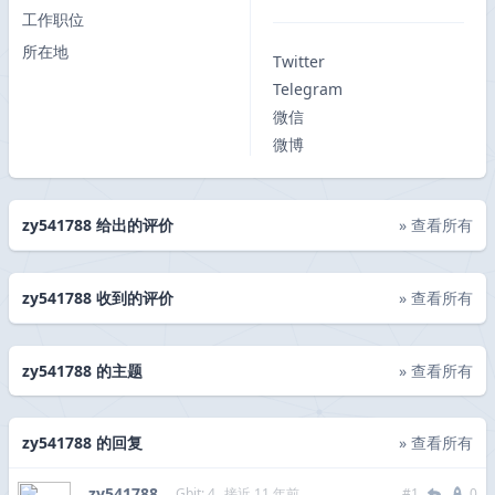
工作职位
所在地
Twitter
Telegram
微信
微博
zy541788 给出的评价
» 查看所有
zy541788 收到的评价
» 查看所有
zy541788 的主题
» 查看所有
zy541788 的回复
» 查看所有
zy541788
Gbit: 4
接近 11 年前
#1
0