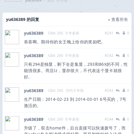
yu636389
•
接近 13 年前
yu636389 的回复
» 查看所有
yu636389
Gbit: 260
9 年多前
#241
0
恭喜啊。期待你的女王晚上给你的奖励吧。
yu636389
Gbit: 260
9 年多前
#242
0
只有294是独显，剩下全是集显，293和86X的不同，性
能强很多。而且lz，显存很大，不代表这个显卡就很
好。
yu636389
Gbit: 260
大约 9 年前
#243
0
生产日期：2014-02-23 到 2014-03-01 6号买的，7号
激活的。
yu636389
Gbit: 260
8 年多前
#244
0
升级了，双击home件，后台直接可以快速拨号了，而