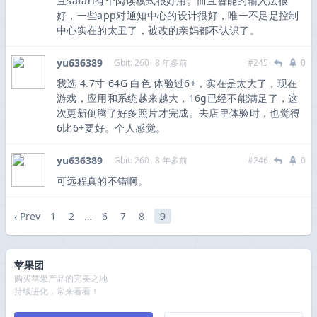
且safari有个阅读模式很好用。而且智能的输入法很
好，一些app对通知中心的设计很好，唯一不足是控制
中心实在的太丑了，被改的亲妈都不认识了。
yu636389
Gbit: 260
8 年多前
#245
0
我选 4.7寸 64G 白色 体验过6+，实在是太大了，现在
游戏，应用和系统越来越大，16g已经不能满足了，这
次更新倒腾了好多照片才完成。去店里体验时，也觉得
6比6+要好。个人感觉。
yu636389
Gbit: 260
8 年多前
#246
0
可远程真的不错啊。
‹ Prev
1
2
…
6
7
8
9
苹果团
购买苹果产品的完美之地
持续进化，常来看看！