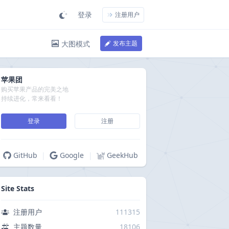
登录
注册用户
大图模式
发布主题
苹果团
购买苹果产品的完美之地
持续进化，常来看看！
登录
注册
GitHub
|
Google
|
GeekHub
Site Stats
注册用户
111315
主题数量
18106