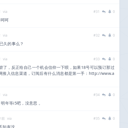
前
via
#31
0
，呵呵
前
via
#32
0
已久的事么？
前
via
#33
0
管了，反正给自己一个机会信仰一下呗，如果18号可以预订那过
入信息渠道，订阅后有什么消息都是第一手：http://www.a
前
via
#34
0
明年等i5吧，没意思 。
年前
via
#35
0
不知有没