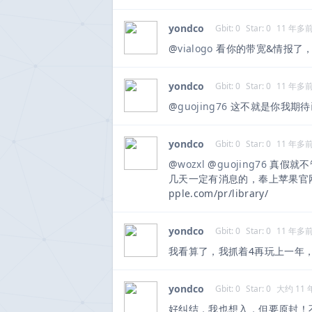
yondco
Gbit: 0
Star: 0
11 年多
@
vialogo
看你的带宽&情报了
yondco
Gbit: 0
Star: 0
11 年多
@
guojing76
这不就是你我期待
yondco
Gbit: 0
Star: 0
11 年多
@
wozxl
@
guojing76
真假就不
几天一定有消息的，奉上苹果官网推
pple.com/pr/library/
yondco
Gbit: 0
Star: 0
11 年多
我看算了，我抓着4再玩上一年，
yondco
Gbit: 0
Star: 0
大约 11 
好纠结，我也想入，但要原封！