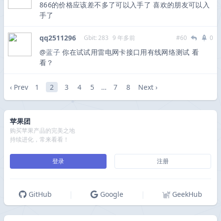
866的价格应该差不多了可以入手了 喜欢的朋友可以入
手了
qq2511296
Gbit: 283
9 年多前
#60
0
@
蓝子
你在试试用雷电网卡接口用有线网络测试 看
看？
‹ Prev
1
2
3
4
5
…
7
8
Next ›
苹果团
购买苹果产品的完美之地
持续进化，常来看看！
登录
注册
GitHub
|
Google
|
GeekHub