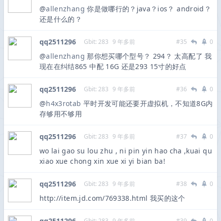
@
allenzhang
你是做哪行的？java？ios？ android？
还是什么的？
qq2511296
Gbit: 283
9 年多前
#35
0
@
allenzhang
那你想买哪个型号？ 294？ 太高配了 我
现在在纠结865 中配 16G 还是293 15寸的好点
qq2511296
Gbit: 283
9 年多前
#36
0
@
h4x3rotab
平时开发可能还要开虚拟机，不知道8G内
存够用不够用
qq2511296
Gbit: 283
9 年多前
#37
0
wo lai gao su lou zhu , ni pin yin hao cha ,kuai qu
xiao xue chong xin xue xi yi bian ba!
qq2511296
Gbit: 283
9 年多前
#38
0
http://item.jd.com/769338.html 我买的这个
qq2511296
Gbit: 283
9 年多前
#39
0