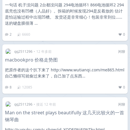
一句话 机子没问题 2台都没问题 294电池循环1 866电池循环2 294
底壳也没有凹槽（人品好）。拆箱的时候发现294是反着放的 估计
是怕运输过程中出现凹槽。 发货还是非常细心！包装非常到位……
送的键盘膜很薄 …
2
6660
0
qq2511296
•
12 年多前
闲聊
macbookpro 价格走势图
把原作者的这个扒下来了 http://www.wutianqi.com/me865.html
自己懒得写就偷过来来了，自己加了点东西…
8
12085
0
qq2511296
•
接近 12 年前
闲聊
Man on the street plays beautifully 这几天比较火的一首
钢琴曲
http://v.youku.com/v_show/id_XODE0NjE0NTky.html