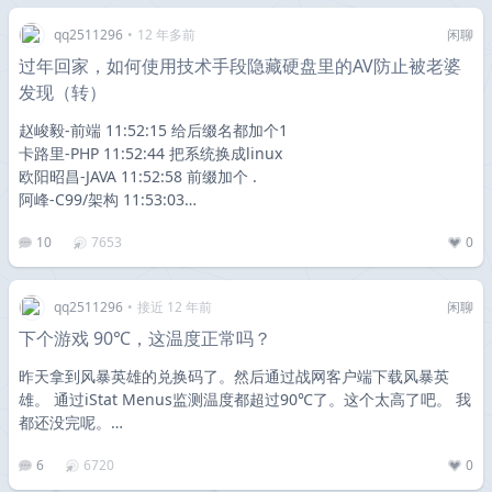
qq2511296
•
12 年多前
闲聊
过年回家，如何使用技术手段隐藏硬盘里的AV防止被老婆
发现（转）
赵峻毅-前端 11:52:15 给后缀名都加个1
卡路里-PHP 11:52:44 把系统换成linux
欧阳昭昌-JAVA 11:52:58 前缀加个 .
阿峰-C99/架构 11:53:03…
10
7653
0
qq2511296
•
接近 12 年前
闲聊
下个游戏 90℃，这温度正常吗？
昨天拿到风暴英雄的兑换码了。然后通过战网客户端下载风暴英
雄。 通过iStat Menus监测温度都超过90℃了。这个太高了吧。 我
都还没完呢。…
6
6720
0