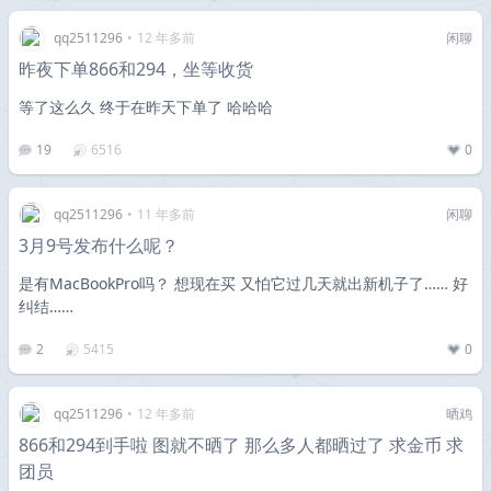
qq2511296
•
12 年多前
闲聊
昨夜下单866和294，坐等收货
等了这么久 终于在昨天下单了 哈哈哈
19
6516
0
qq2511296
•
11 年多前
闲聊
3月9号发布什么呢？
是有MacBookPro吗？ 想现在买 又怕它过几天就出新机子了…… 好
纠结……
2
5415
0
qq2511296
•
12 年多前
晒鸡
866和294到手啦 图就不晒了 那么多人都晒过了 求金币 求
团员