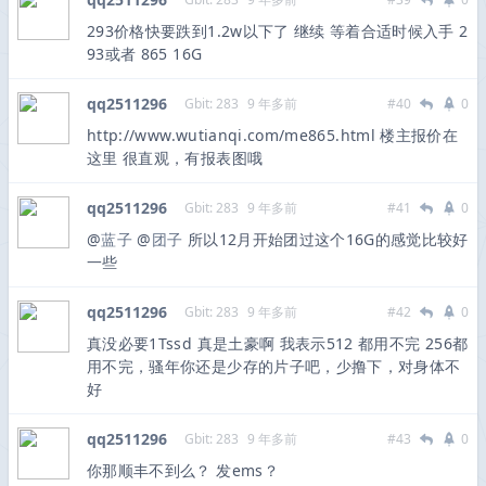
293价格快要跌到1.2w以下了 继续 等着合适时候入手 2
93或者 865 16G
qq2511296
Gbit: 283
9 年多前
#40
0
http://www.wutianqi.com/me865.html 楼主报价在
这里 很直观，有报表图哦
qq2511296
Gbit: 283
9 年多前
#41
0
@
蓝子
@
团子
所以12月开始团过这个16G的感觉比较好
一些
qq2511296
Gbit: 283
9 年多前
#42
0
真没必要1Tssd 真是土豪啊 我表示512 都用不完 256都
用不完，骚年你还是少存的片子吧，少撸下，对身体不
好
qq2511296
Gbit: 283
9 年多前
#43
0
你那顺丰不到么？ 发ems？