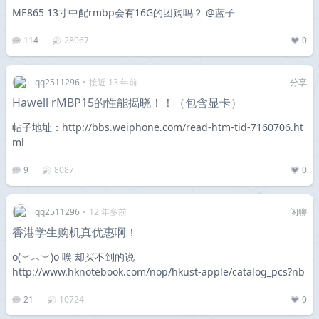
ME865 13寸中配rmbp会有16G的团购吗？ @
蓝子
114
28067
0
qq2511296
•
接近 13 年前
分享
Hawell rMBP15的性能揭晓！！（包含显卡）
帖子地址：http://bbs.weiphone.com/read-htm-tid-7160706.ht
ml
9
8087
0
qq2511296
•
12 年多前
闲聊
香港学生购机真优惠啊！
o(︶︿︶)o 唉 却买不到的说
http://www.hknotebook.com/nop/hkust-apple/catalog_pcs?nb
21
10724
0