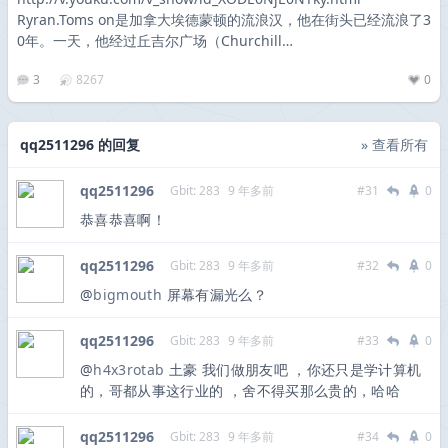
Ryran.Toms on是加拿大埃德蒙顿的流浪汉，他在街头已经流浪了3
0年。一天，他经过丘吉尔广场（Churchill…
3
8267
0
qq2511296 的回复
» 查看所有
qq2511296
Gbit: 283
9 年多前
#31
0
恭喜恭喜啊！
qq2511296
Gbit: 283
9 年多前
#32
0
@
bigmouth
屏幕有漏光么？
qq2511296
Gbit: 283
9 年多前
#33
0
@
h4x3rotab
土豪 我们做朋友吧 ，你还只是学计算机
的，哥都从事这行业的 ，舍不得买那么贵的，哈哈
qq2511296
Gbit: 283
9 年多前
#34
0