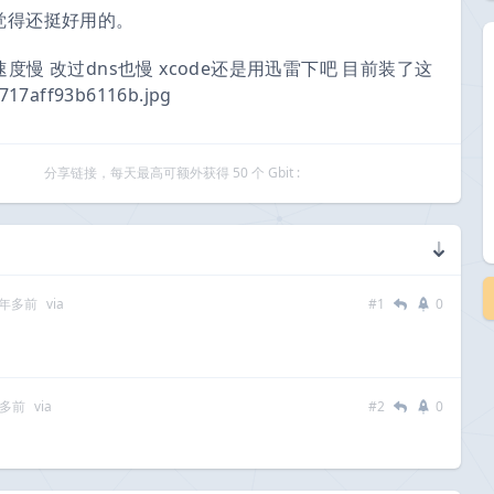
觉得还挺好用的。
载速度慢 改过dns也慢 xcode还是用迅雷下吧 目前装了这
717aff93b6116b.jpg
分享链接，每天最高可额外获得 50 个 Gbit :
 年多前
via
#1
0
年多前
via
#2
0