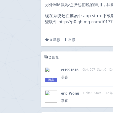
另外MM鼠标也没他们说的难用，我
现在系统还在摸索中 app store下
些软件 http://p0.qhimg.com/t0177
0
星标
举报
2
回复
zt1991616
Gbit: 507
Star: 0
12
恭喜
团员
eric_Wong
Gbit: 6
Star: 0
12 
恭喜