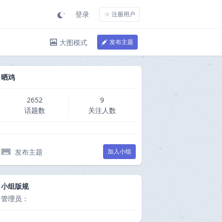
登录
注册用户
大图模式
发布主题
晒鸡
2652
9
话题数
关注人数
发布主题
加入小组
小组版规
管理员：