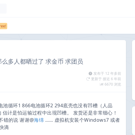
 那么多人都晒过了 求金币 求团员
发布于 12 年多前
更新于 接近 6 年前
6670 浏览
电池循环1 866电池循环2 294底壳也没有凹槽（人品
的 估计是怕运输过程中出现凹槽。 发货还是非常细心！
不错的说 谢谢@
海绵
…… 虚拟机安装个Windows7 或者
很快滴