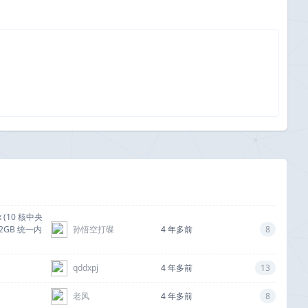
x (10 核中央
2GB 统一内
孙悟空打碟
4 年多前
8
qddxpj
4 年多前
13
老风
4 年多前
8