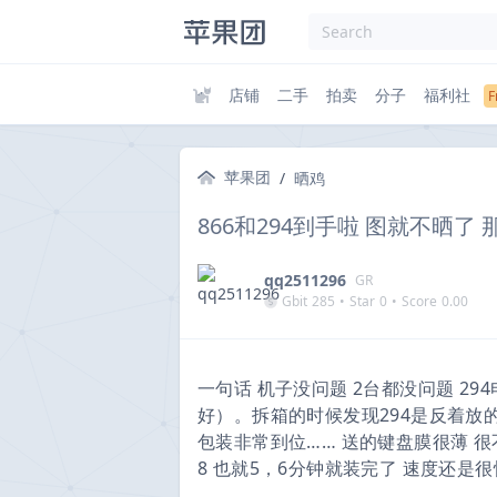
店铺
二手
拍卖
分子
福利社
苹果团
/
晒鸡
866和294到手啦 图就不晒了
qq2511296
GR
Gbit
285
•
Star
0
•
Score
0.00
一句话 机子没问题 2台都没问题 294
好）。拆箱的时候发现294是反着放
包装非常到位…… 送的键盘膜很薄 很
8 也就5，6分钟就装完了 速度还是