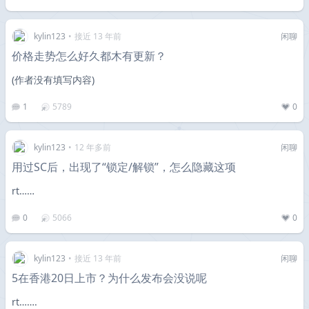
kylin123
•
接近 13 年前
闲聊
价格走势怎么好久都木有更新？
(作者没有填写内容)
1
5789
0
kylin123
•
12 年多前
闲聊
用过SC后，出现了“锁定/解锁”，怎么隐藏这项
rt……
0
5066
0
kylin123
•
接近 13 年前
闲聊
5在香港20日上市？为什么发布会没说呢
rt…….