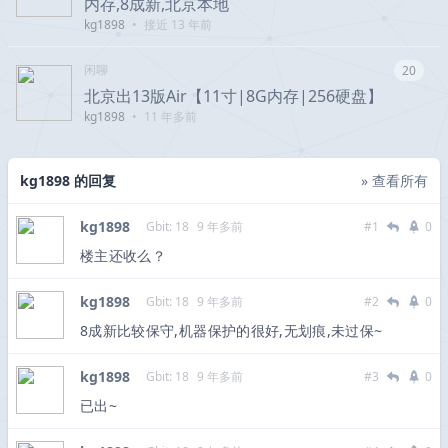
内存,8成新,北京本地
kg1898
•
接近 13 年前
闲聊
20
北京出13版Air【11寸|8G内存|256硬盘】
kg1898
•
11 年多前
kg1898 的回复
» 查看所有
kg1898
Gbit: 18
9 年多前
#1
0
楼主还收么？
kg1898
Gbit: 18
9 年多前
#2
0
8成新比较保守,机器保护的很好,无划痕,未过保~
kg1898
Gbit: 18
9 年多前
#3
0
已出~