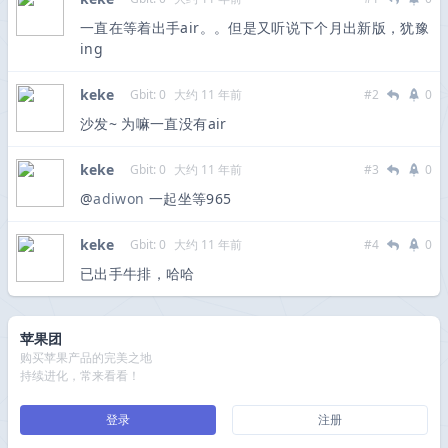
一直在等着出手air。。但是又听说下个月出新版，犹豫
ing
keke
Gbit: 0
大约 11 年前
#2
0
沙发~ 为嘛一直没有air
keke
Gbit: 0
大约 11 年前
#3
0
@
adiwon
一起坐等965
keke
Gbit: 0
大约 11 年前
#4
0
已出手牛排，哈哈
苹果团
购买苹果产品的完美之地
持续进化，常来看看！
登录
注册