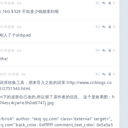
10 年多前
via
#2
0
wifi 16G $329 不知多少钱能拿到呢
10 年多前
via
#3
0
入了个oldipad
10 年多前
via
#4
0
hx!
大约 10 年前
via
#5
0
换工具，用来导入之前的词库 http://www.cnblogs.co
2/2751543.html
in下的皮肤自己改的,所以留了原作者的信息。 这个是效果图：h
a74ecc4cjw1e3h0x6l747j.jpg
brisk”: author: “skoj
qq
.com" class="external" target="_
qq
.com” back_color: 0xffffff comment_text_color: 0x5a5a5