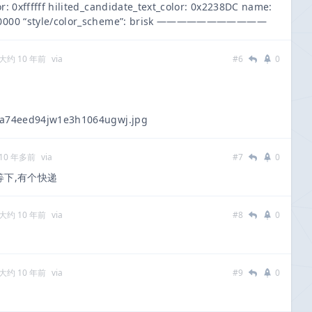
r: 0xffffff hilited_candidate_text_color: 0x2238DC name:
x000000 “style/color_scheme”: brisk ———————————
大约 10 年前
via
#6
0
e/a74eed94jw1e3h1064ugwj.jpg
10 年多前
via
#7
0
下,有个快递
大约 10 年前
via
#8
0
大约 10 年前
via
#9
0