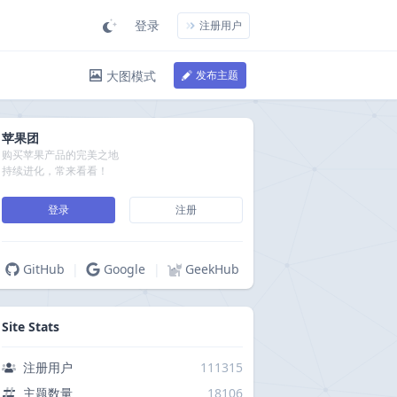
登录
注册用户
大图模式
发布主题
苹果团
购买苹果产品的完美之地
持续进化，常来看看！
登录
注册
GitHub
|
Google
|
GeekHub
Site Stats
注册用户
111315
主题数量
18106