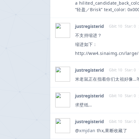
a hilited_candidate_back_colo
“轻盈／Brisk” text_color: 0
justregisterid
Gbit: 10
Star: 0
不支持缩进？
缩进如下：
http://ww4.sinaimg.cn/larg
justregisterid
Gbit: 10
Star: 0
米老鼠正在指着你们太祖好像…等
justregisterid
Gbit: 10
Star: 0
求壁纸…
justregisterid
Gbit: 10
Star: 0
@
xmjdan
thx,果断收藏了