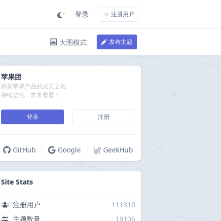
登录
注册用户
大图模式
发布主题
苹果团
购买苹果产品的完美之地
持续进化，常来看看！
登录
注册
GitHub
|
Google
|
GeekHub
Site Stats
注册用户
111316
主题数量
18106