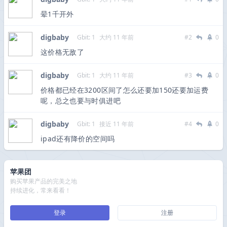
晕1千开外
digbaby
Gbit: 1
大约 11 年前
#2
0
这价格无敌了
digbaby
Gbit: 1
大约 11 年前
#3
0
价格都已经在3200区间了怎么还要加150还要加运费
呢，总之也要与时俱进吧
digbaby
Gbit: 1
接近 11 年前
#4
0
ipad还有降价的空间吗
苹果团
购买苹果产品的完美之地
持续进化，常来看看！
登录
注册