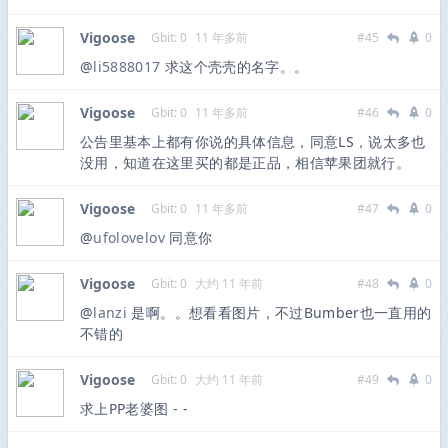
Vigoose
Gbit: 0
11 年多前
#45
0
@
li5888017
求这个壳壳的名字。。
Vigoose
Gbit: 0
11 年多前
#46
0
公告里基本上都有你说的具体信息，同意LS，说太多也
没用，知道在这里买的都是正品，相信苹果团就行。
Vigoose
Gbit: 0
11 年多前
#47
0
@
ufolovelov
同意你
Vigoose
Gbit: 0
大约 11 年前
#48
0
@
lanzi
是啊。。想看看图片，不过Bumber也一直用的
不错的
Vigoose
Gbit: 0
大约 11 年前
#49
0
求上PP老婆图 - -