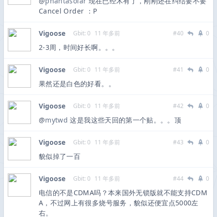
@
phantasolar
现在已经木有了，刚刚还在纠结要不要
Cancel Order ：P
Vigoose
Gbit: 0
11 年多前
#40
0
2-3周，时间好长啊。。。
Vigoose
Gbit: 0
11 年多前
#41
0
果然还是白色的好看。。
Vigoose
Gbit: 0
11 年多前
#42
0
@
mytwd
这是我这些天回的第一个贴。。。顶
Vigoose
Gbit: 0
11 年多前
#43
0
貌似掉了一百
Vigoose
Gbit: 0
11 年多前
#44
0
电信的不是CDMA吗？本来国外无锁版就不能支持CDM
A，不过网上有很多烧号服务，貌似还便宜点5000左
右。