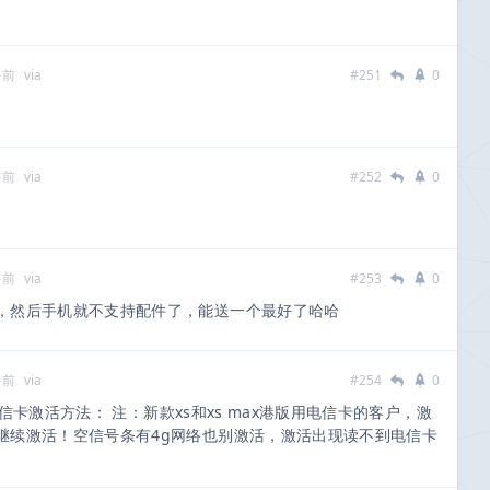
多前
via
#251
0
多前
via
#252
0
多前
via
#253
0
，然后手机就不支持配件了，能送一个最好了哈哈
多前
via
#254
0
卡激活方法： 注：新款xs和xs max港版用电信卡的客户，激
继续激活！空信号条有4g网络也别激活，激活出现读不到电信卡