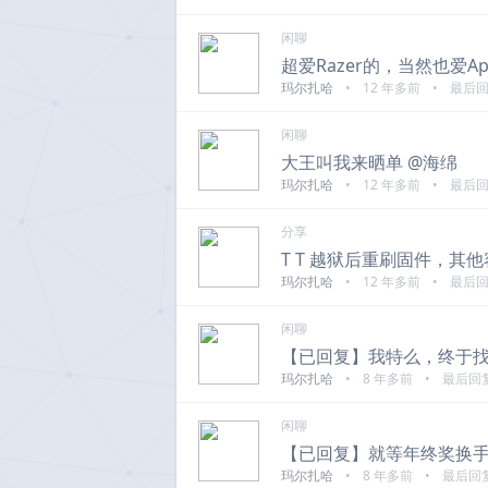
闲聊
超爱Razer的，当然也爱Ap
玛尔扎哈
•
12 年多前
•
最后
闲聊
大王叫我来晒单 @
海绵
玛尔扎哈
•
12 年多前
•
最后
分享
T T 越狱后重刷固件，其
玛尔扎哈
•
12 年多前
•
最后
闲聊
【已回复】我特么，终于
玛尔扎哈
•
8 年多前
•
最后回
闲聊
【已回复】就等年终奖换
玛尔扎哈
•
8 年多前
•
最后回