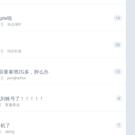
ple啦
14
回复
冰点绿叶
30
回复
玛尔扎哈
他容量暴增2G多，肿么办
13
回复
jianghaihui
找到账号了！！！！！
4
复
客服果冻
手机了
7
复
aking