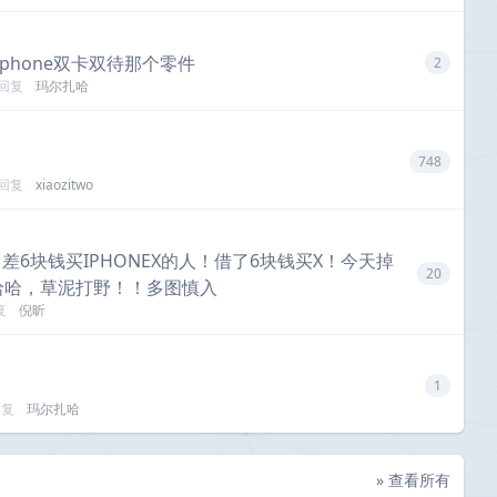
iphone双卡双待那个零件
2
回复
玛尔扎哈
748
回复
xiaozitwo
6块钱买IPHONEX的人！借了6块钱买X！今天掉
20
哈哈，草泥打野！！多图慎入
复
倪昕
1
回复
玛尔扎哈
» 查看所有