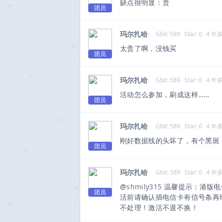
缺点很明显：贵
团员
玛尔扎哈
Gbit: 589
Star: 0
4 年
太贵了啊，没钱买
团员
玛尔扎哈
Gbit: 589
Star: 0
4 年
活动怎么参加，刷成这样……
团员
玛尔扎哈
Gbit: 589
Star: 0
4 年
刚好数据线的头坏了，有个黑斑
团员
玛尔扎哈
Gbit: 589
Star: 0
4 年
@
shmily315
温馨提示：港版电信
团员
活前请确认插电信卡有信号条再
不处理！激活不退不换！