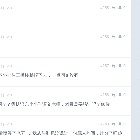
多前
via
#255
0
多前
via
#256
0
多前
via
#257
0
机不小心从三楼楼梯掉下去，一点问题没有
多前
via
#258
0
啊？？我认识几个小学语文老师，老哥需要培训吗？低价
多前
via
#259
0
嘴喷粪了老哥……我从头到尾没说过一句骂人的话，过分了吧你