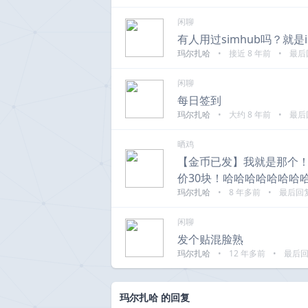
闲聊
有人用过simhub吗？就是
玛尔扎哈
•
接近 8 年前
•
最后
闲聊
每日签到
玛尔扎哈
•
大约 8 年前
•
最后
晒鸡
【金币已发】我就是那个！差
价30块！哈哈哈哈哈哈哈
玛尔扎哈
•
8 年多前
•
最后回
闲聊
发个贴混脸熟
玛尔扎哈
•
12 年多前
•
最后
玛尔扎哈 的回复