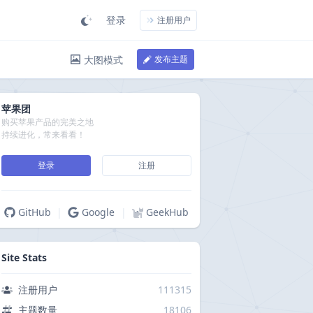
登录
注册用户
大图模式
发布主题
苹果团
购买苹果产品的完美之地
持续进化，常来看看！
登录
注册
GitHub
|
Google
|
GeekHub
Site Stats
注册用户
111315
主题数量
18106