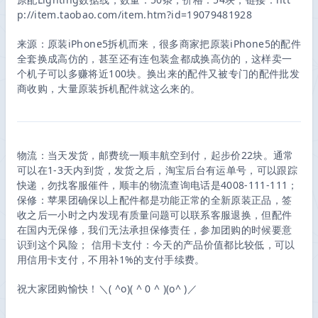
p://item.taobao.com/item.htm?id=19079481928
来源：原装iPhone5拆机而来，很多商家把原装iPhone5的配件
全套换成高仿的，甚至还有连包装盒都成换高仿的，这样卖一
个机子可以多赚将近100块。换出来的配件又被专门的配件批发
商收购，大量原装拆机配件就这么来的。
物流：当天发货，邮费统一顺丰航空到付，起步价22块。通常
可以在1-3天内到货，发货之后，淘宝后台有运单号，可以跟踪
快递，勿找客服催件，顺丰的物流查询电话是4008-111-111；
保修：苹果团确保以上配件都是功能正常的全新原装正品，签
收之后一小时之内发现有质量问题可以联系客服退换，但配件
在国内无保修，我们无法承担保修责任，参加团购的时候要意
识到这个风险； 信用卡支付：今天的产品价值都比较低，可以
用信用卡支付，不用补1%的支付手续费。
祝大家团购愉快！＼( ^o)( ^ 0 ^ )(o^ )／