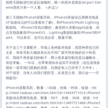
前两天团购进行的还比较顺利，唯一的意外是新款Airport Extr
eme竟然只有一个人要。ヽ(#`Д´)ﾉ
第三天团购iPhone5原配耳机，iPhone5美版绿点两脚充电器
(不知道绿点的可以搜索先了解)，和iPhone5/iPad4 Lighting
数据线。 iPhone5耳机白圈的，兼容绝大多数Apple设备，绿
点充电器兼容iPhone4S/S，Lighting数据线兼容iPhone5和iP
ad4。 可以单买，也可以混合卖，数量不限。
关于这三个主要配件，市场上各种版本很多，假货种类也已经
太多，单单耳机大概就有出自不同厂家不同价格的近十种高
仿，我就不再发鉴别的帖子，网上很多鉴别帖也是以偏概全，
张冠李戴。 一句话，在苹果团你永远买不到假货（这也是很多
团友一直等我们团购的原因，目测还有人已经等了大半年）。
对于假货，没有人比我们更防范，在发货之前，我们会一一仔
细鉴别~
iPhone5原配耳机，数量：100条，价格：99块，链接：htt
p://item.taobao.com/item.htm?id=14434771016 iPhone5
美版绿点两脚充电器，数量：50个，价格：36块，链接：htt
p://item.taobao.com/item.htm?id=13497721488 iPhone5
原配Lighting数据线，数量：50条，价格：54块，链接：htt