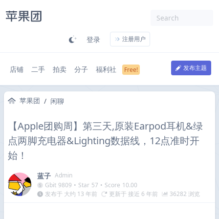
登录
注册用户
发布主题
店铺
二手
拍卖
分子
福利社
苹果团
/
闲聊
【Apple团购周】第三天,原装Earpod耳机&绿
点两脚充电器&Lighting数据线，12点准时开
始！
蓝子
Admin
Gbit
9809
•
Star
57
•
Score
10.00
发布于 大约 13 年前
更新于 接近 6 年前
36282 浏览