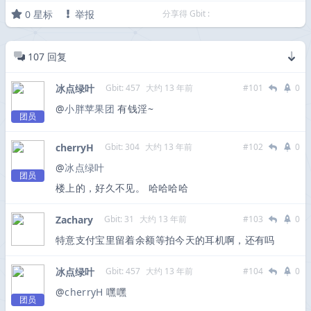
0
星标
举报
分享得 Gbit :
107
回复
冰点绿叶
Gbit: 457
大约 13 年前
#101
0
@
小胖苹果团
有钱淫~
团员
cherryH
Gbit: 304
大约 13 年前
#102
0
@
冰点绿叶
团员
楼上的，好久不见。 哈哈哈哈
Zachary
Gbit: 31
大约 13 年前
#103
0
特意支付宝里留着余额等拍今天的耳机啊，还有吗
冰点绿叶
Gbit: 457
大约 13 年前
#104
0
@
cherryH
嘿嘿
团员