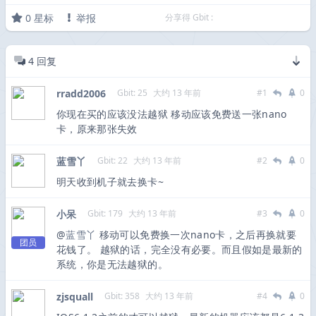
0
星标
举报
分享得 Gbit :
4
回复
rradd2006
Gbit: 25
大约 13 年前
#1
0
你现在买的应该没法越狱 移动应该免费送一张nano
卡，原来那张失效
蓝雪丫
Gbit: 22
大约 13 年前
#2
0
明天收到机子就去换卡~
小呆
Gbit: 179
大约 13 年前
#3
0
@
蓝雪丫
移动可以免费换一次nano卡，之后再换就要
团员
花钱了。 越狱的话，完全没有必要。而且假如是最新的
系统，你是无法越狱的。
zjsquall
Gbit: 358
大约 13 年前
#4
0