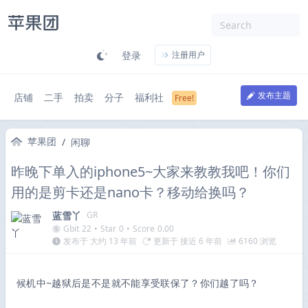
登录
注册用户
发布主题
店铺
二手
拍卖
分子
福利社
苹果团
/
闲聊
昨晚下单入的iphone5~大家来教教我吧！你们
用的是剪卡还是nano卡？移动给换吗？
蓝雪丫
GR
Gbit
22
•
Star
0
•
Score
0.00
发布于 大约 13 年前
更新于 接近 6 年前
6160 浏览
候机中~越狱后是不是就不能享受联保了？你们越了吗？