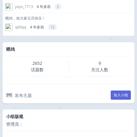
yuyu_1713
4 年多前
2
晒鸡，祝大家元旦快乐！
qddxpj
4 年多前
13
晒鸡
2652
9
话题数
关注人数
发布主题
加入小组
小组版规
管理员：