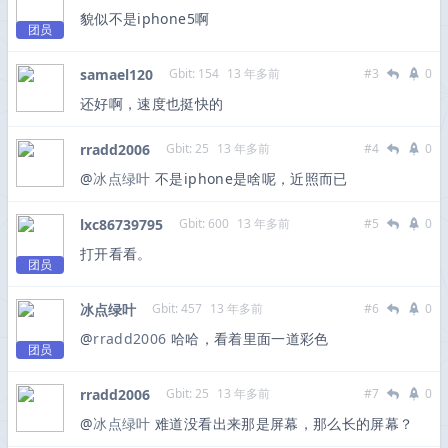
貌似不是iphone5啊
团员
samael120
Gbit: 154
13 年多前
#3
0
还好啊，速度也挺快的
rradd2006
Gbit: 25
13 年多前
#4
0
@
冰点绿叶
不是iphone是啥呢，近照而已
lxc86739795
Gbit: 600
13 年多前
#5
0
打开看看。
团员
冰点绿叶
Gbit: 457
13 年多前
#6
0
@
rradd2006
哈哈，看着里面一道彩色
团员
rradd2006
Gbit: 25
13 年多前
#7
0
@
冰点绿叶
难道没看出来那是屏幕，那么长的屏幕？