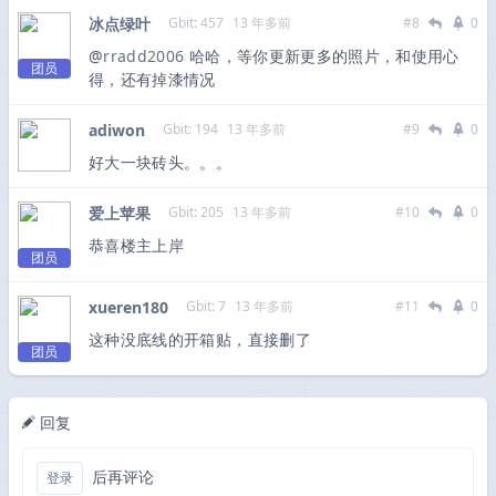
冰点绿叶
Gbit: 457
13 年多前
#8
0
@
rradd2006
哈哈，等你更新更多的照片，和使用心
团员
得，还有掉漆情况
adiwon
Gbit: 194
13 年多前
#9
0
好大一块砖头。。。
爱上苹果
Gbit: 205
13 年多前
#10
0
恭喜楼主上岸
团员
xueren180
Gbit: 7
13 年多前
#11
0
这种没底线的开箱贴，直接删了
团员
回复
后再评论
登录