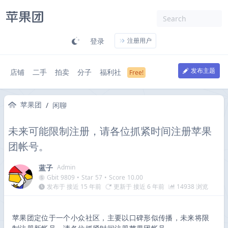
登录
注册用户
发布主题
店铺
二手
拍卖
分子
福利社
苹果团
/
闲聊
未来可能限制注册，请各位抓紧时间注册苹果
团帐号。
蓝子
Admin
Gbit
9809
•
Star
57
•
Score
10.00
发布于 接近 15 年前
更新于 接近 6 年前
14938 浏览
苹果团定位于一个小众社区，主要以口碑形似传播，未来将限