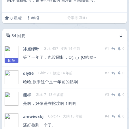
制注册新帐号，请各位抓紧时间注册苹果团帐号。
0
星标
举报
分享得 Gbit :
34
回复
冰点绿叶
Gbit: 457
接近 14 年前
#1
0
等了一年了，也没限制，O(∩_∩)O哈哈~
团员
dly86
Gbit: 20
接近 14 年前
#2
0
哈哈,原来这个是一年前的贴啊
熊样
Gbit: 7
13 年多前
#3
0
是啊，好像是在挖坟啊！呵呵
amwiwxkj
Gbit: 47
大约 13 年前
#4
0
还好抢到一个了。