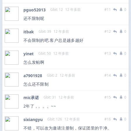
pguo52013
Gbit: 12
12 年多前
#11
0
还不限制呢
itbak
Gbit: 39
12 年多前
#12
0
不会限制的吧.客户总是越多越好
yinet
Gbit: 50
12 年多前
#13
0
怎么发帖啊
a7901928
Gbit: 2
12 年多前
#14
0
怎么还不限制
mic承诺
Gbit: 31
12 年多前
#15
0
2年了，。。。~~
sixiangyu
Gbit: 126
12 年多前
#16
0
不错，可以改为邀请注册制，保证团里的干净。