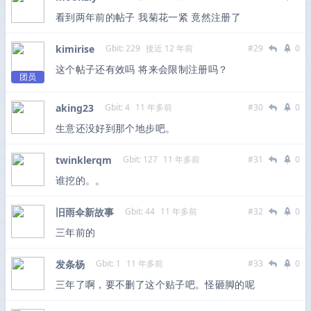
看到两年前的帖子 我菊花一紧 竟然注册了
kimirise
Gbit: 229
接近 12 年前
#29
0
这个帖子还有效吗 将来会限制注册吗？
团员
aking23
Gbit: 4
11 年多前
#30
0
生意还没好到那个地步吧。
twinklerqm
Gbit: 127
11 年多前
#31
0
谁挖的。。
旧雨伞新故事
Gbit: 44
11 年多前
#32
0
三年前的
发条杨
Gbit: 1
11 年多前
#33
0
三年了啊，要不删了这个贴子吧。怪砸脚的呢