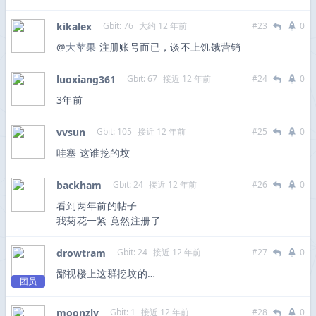
kikalex
Gbit: 76
大约 12 年前
#23
0
@
大苹果
注册账号而已，谈不上饥饿营销
luoxiang361
Gbit: 67
接近 12 年前
#24
0
3年前
vvsun
Gbit: 105
接近 12 年前
#25
0
哇塞 这谁挖的坟
backham
Gbit: 24
接近 12 年前
#26
0
看到两年前的帖子
我菊花一紧 竟然注册了
drowtram
Gbit: 24
接近 12 年前
#27
0
鄙视楼上这群挖坟的…
团员
moonzly
Gbit: 1
接近 12 年前
#28
0