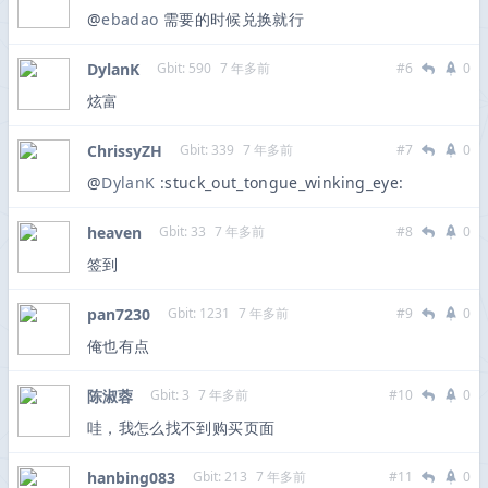
@
ebadao
需要的时候兑换就行
DylanK
Gbit: 590
7 年多前
#6
0
炫富
ChrissyZH
Gbit: 339
7 年多前
#7
0
@
DylanK
:stuck_out_tongue_winking_eye:
heaven
Gbit: 33
7 年多前
#8
0
签到
pan7230
Gbit: 1231
7 年多前
#9
0
俺也有点
陈淑蓉
Gbit: 3
7 年多前
#10
0
哇，我怎么找不到购买页面
hanbing083
Gbit: 213
7 年多前
#11
0