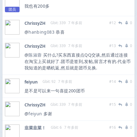
我也有200多
团员
ChrissyZH
Gbit: 339
7 年多前
#12
0
@
hanbing083
恭喜
ChrissyZH
Gbit: 339
7 年多前
#13
0
@
陈淑蓉
买什么?买东西直接点QQ交谈,然后通过连接
在淘宝上买就好了.团币是签到,发帖,留言才有的.代金币
我知道的是晒机返,然后就是团币兑换.
feiyun
Gbit: 92
7 年多前
#14
0
是不是可以来一句喜提200团币
ChrissyZH
Gbit: 339
7 年多前
#15
0
@
feiyun
多谢
韭菜韭菜！
Gbit: 6
7 年多前
#16
0
…….