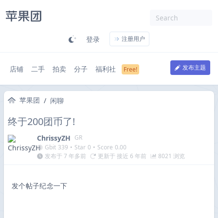
登录
注册用户
发布主题
店铺
二手
拍卖
分子
福利社
苹果团
/
闲聊
终于200团币了!
ChrissyZH
GR
Gbit
339
•
Star
0
•
Score
0.00
发布于 7 年多前
更新于 接近 6 年前
8021 浏览
发个帖子纪念一下