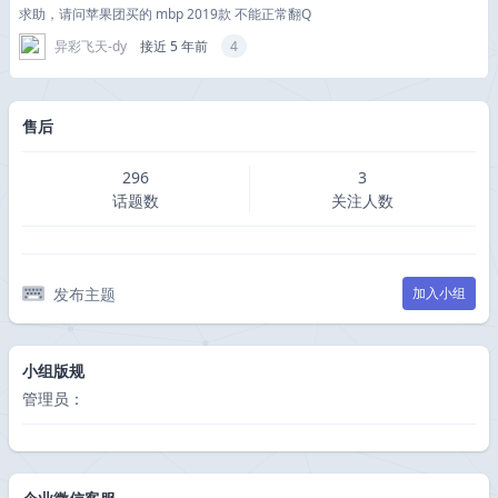
求助，请问苹果团买的 mbp 2019款 不能正常翻Q
异彩飞天-dy
接近 5 年前
4
售后
296
3
话题数
关注人数
发布主题
加入小组
小组版规
管理员：