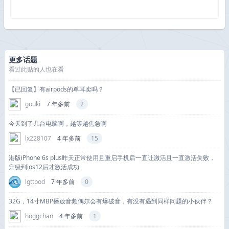
更多话题
看过此贴的人也在看
【已回复】有airpods的单耳卖吗？
gouki
7 年多前
2
今天到了几台电脑啊，越等越焦急啊
lx228107
4 年多前
15
港版iPhone 6s plus昨天正常使用且重启手机后一直让激活且一直激活失败，
升级到ios12后才激活成功
lgttpod
7 年多前
0
32G，14寸MBP播放音频偶尔会有爆破音，有没有遇到同样问题的小伙伴？
hoggchan
4 年多前
1