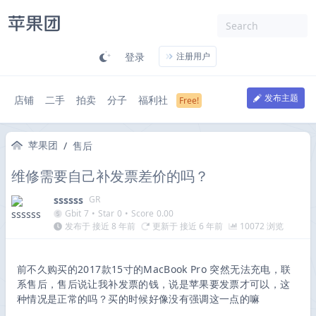
登录
注册用户
发布主题
店铺
二手
拍卖
分子
福利社
苹果团
/
售后
维修需要自己补发票差价的吗？
ssssss
GR
Gbit
7
•
Star
0
•
Score
0.00
发布于 接近 8 年前
更新于 接近 6 年前
10072 浏览
前不久购买的2017款15寸的MacBook Pro 突然无法充电，联
系售后，售后说让我补发票的钱，说是苹果要发票才可以，这
种情况是正常的吗？买的时候好像没有强调这一点的嘛