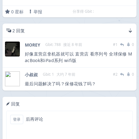
0
星标
举报
分享得 Gbit :
2
回复
MOREY
Gbit: 788
接近 8 年前
#1
0
好像直营店拿机器就可以 直营店 看序列号 全球保修 M
acBook和iPad系列 wifi版
小叔叔
Gbit: 1
大约 7 年前
#2
0
最后问题解决了吗？保修花钱了吗？
回复
后再评论
登录