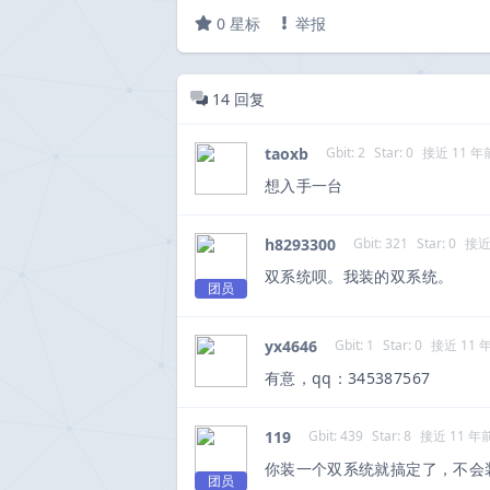
0
星标
举报
14
回复
taoxb
Gbit: 2
Star: 0
接近 11 年
想入手一台
h8293300
Gbit: 321
Star: 0
接近
双系统呗。我装的双系统。
团员
yx4646
Gbit: 1
Star: 0
接近 11 
有意，qq：345387567
119
Gbit: 439
Star: 8
接近 11 年
你装一个双系统就搞定了，不会
团员