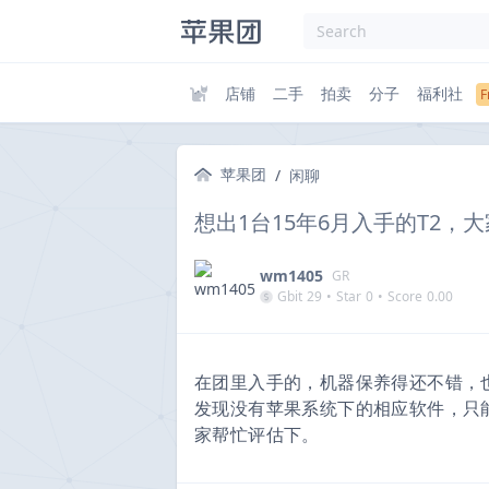
店铺
二手
拍卖
分子
福利社
苹果团
/
闲聊
想出1台15年6月入手的T2，
wm1405
GR
Gbit
29
•
Star
0
•
Score
0.00
在团里入手的，机器保养得还不错，
发现没有苹果系统下的相应软件，只
家帮忙评估下。