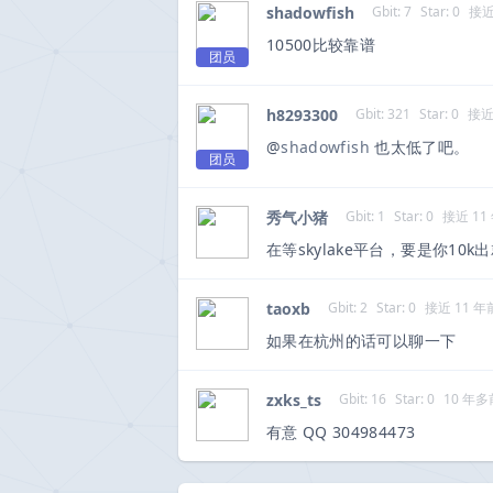
shadowfish
Gbit: 7
Star: 0
接近
10500比较靠谱
团员
h8293300
Gbit: 321
Star: 0
接近
@
shadowfish
也太低了吧。
团员
秀气小猪
Gbit: 1
Star: 0
接近 11
在等skylake平台，要是你10k出
taoxb
Gbit: 2
Star: 0
接近 11 年
如果在杭州的话可以聊一下
zxks_ts
Gbit: 16
Star: 0
10 年多
有意 QQ 304984473