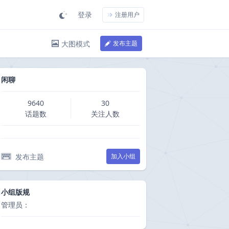
登录
注册用户
大图模式
发布主题
闲聊
9640
30
话题数
关注人数
发布主题
加入小组
小组版规
管理员：