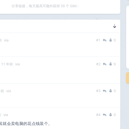
分享链接，每天最高可额外获得 50 个 Gbit :
前
via
#1
0
 11 年前
via
#2
0
年前
via
#3
0
前
via
#4
0
装就会卖电脑的花点钱装个。