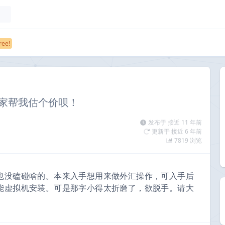
大家帮我估个价呗！
发布于 接近 11 年前
更新于 接近 6 年前
7819 浏览
也没磕碰啥的。本来入手想用来做外汇操作，可入手后
能虚拟机安装。可是那字小得太折磨了，欲脱手。请大