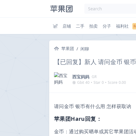
店铺
二手
拍卖
分子
福利社
苹果团
/
闲聊
【已回复】新人 请问金币 银
西宝妈妈
GR
Gbit
40
•
Star
0
•
Score
0.00
请问金币 银币有什么用 怎样获取讷
苹果团Haru回复：
金币：通过购买晒单或其它苹果团活动，