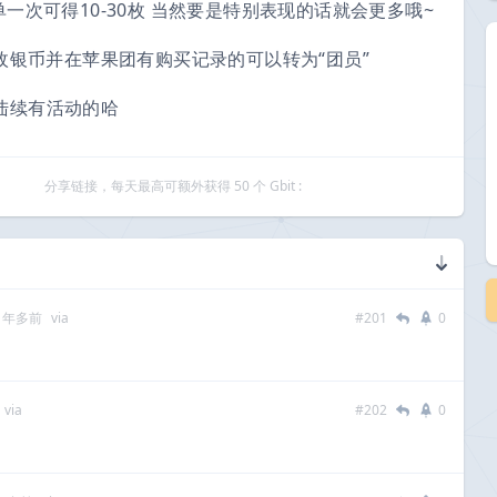
一次可得10-30枚 当然要是特别表现的话就会更多哦~
0枚银币并在苹果团有购买记录的可以转为“团员”
陆续有活动的哈
分享链接，每天最高可额外获得 50 个 Gbit :
0 年多前
via
#201
0
via
#202
0