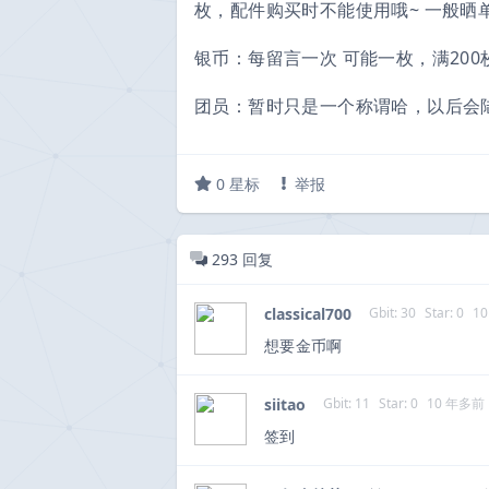
枚，配件购买时不能使用哦~ 一般晒单
银币：每留言一次 可能一枚，满20
团员：暂时只是一个称谓哈，以后会
0
星标
举报
293
回复
classical700
Gbit: 30
Star: 0
1
想要金币啊
siitao
Gbit: 11
Star: 0
10 年多前
签到