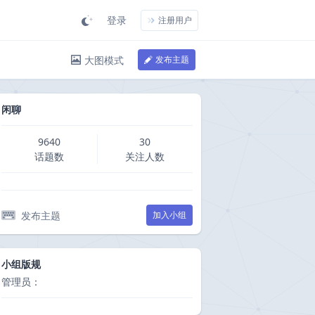
登录
注册用户
大图模式
发布主题
闲聊
9640
30
话题数
关注人数
发布主题
加入小组
小组版规
管理员：