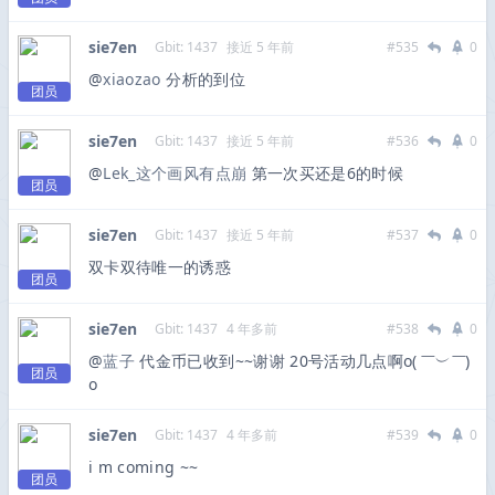
sie7en
Gbit: 1437
接近 5 年前
#535
0
@
xiaozao
分析的到位
团员
sie7en
Gbit: 1437
接近 5 年前
#536
0
@
Lek_这个画风有点崩
第一次买还是6的时候
团员
sie7en
Gbit: 1437
接近 5 年前
#537
0
双卡双待唯一的诱惑
团员
sie7en
Gbit: 1437
4 年多前
#538
0
@
蓝子
代金币已收到~~谢谢 20号活动几点啊o(
￣︶￣
)
团员
o
sie7en
Gbit: 1437
4 年多前
#539
0
i m coming ~~
团员