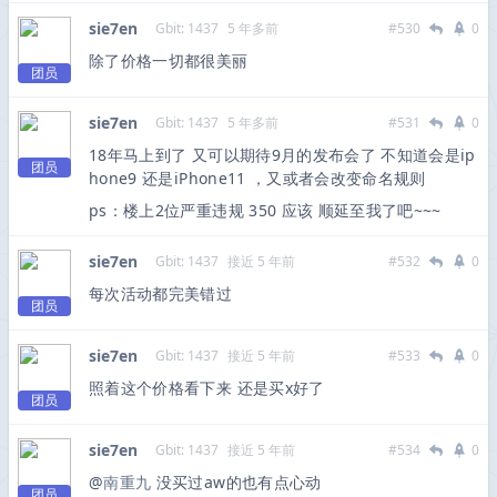
sie7en
Gbit: 1437
5 年多前
#530
0
除了价格一切都很美丽
团员
sie7en
Gbit: 1437
5 年多前
#531
0
18年马上到了 又可以期待9月的发布会了 不知道会是ip
团员
hone9 还是iPhone11 ，又或者会改变命名规则
ps：楼上2位严重违规 350 应该 顺延至我了吧~~~
sie7en
Gbit: 1437
接近 5 年前
#532
0
每次活动都完美错过
团员
sie7en
Gbit: 1437
接近 5 年前
#533
0
照着这个价格看下来 还是买x好了
团员
sie7en
Gbit: 1437
接近 5 年前
#534
0
@
南重九
没买过aw的也有点心动
团员