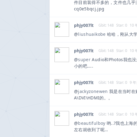
件目前装得不多的，文件也几乎没有放进来。 
cq0e5bqcj.jpg
phjy007lt
Gbit: 148
Star: 0
10
@
liushuaikobe
哈哈，刚从大学
phjy007lt
Gbit: 148
Star: 0
10
@
super
Audio和Photos我
小的吧…..
phjy007lt
Gbit: 148
Star: 0
9 
@
jackyzonewen
我是在当时在
A\DVI\HDMI的。。
phjy007lt
Gbit: 148
Star: 0
10
@
beautifulboy
哟..?我也上
左右就收到了呢…