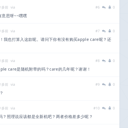
 年多前
via
#6
0
有意思呀~~嘿嘿
 年多前
via
#7
0
我也打算入这款呢。请问下你有没有购买apple care呢？还
 年多前
via
#8
0
le care是随机附带的吗？care的几年呢？谢谢！
 年多前
via
#9
0
呢？
 年多前
via
#10
0
吗？照理说应该都是全新机吧？两者价格差多少呢？