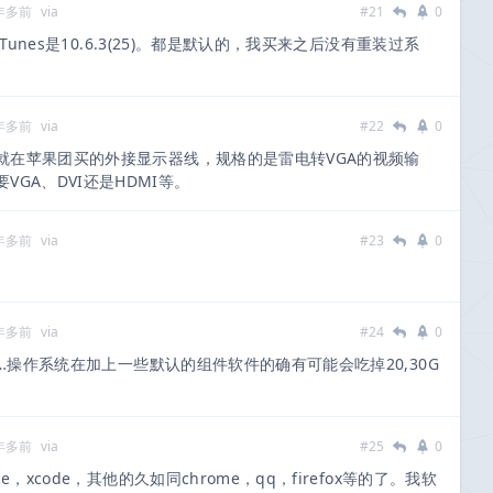
 年多前
via
#21
0
iTunes是10.6.3(25)。都是默认的，我买来之后没有重装过系
 年多前
via
#22
0
就在苹果团买的外接显示器线，规格的是雷电转VGA的视频输
GA、DVI还是HDMI等。
 年多前
via
#23
0
 年多前
via
#24
0
呢…操作系统在加上一些默认的组件软件的确有可能会吃掉20,30G
 年多前
via
#25
0
e，xcode，其他的久如同chrome，qq，firefox等的了。我软