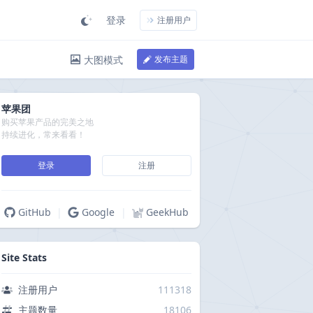
登录
注册用户
大图模式
发布主题
苹果团
购买苹果产品的完美之地
持续进化，常来看看！
登录
注册
GitHub
|
Google
|
GeekHub
Site Stats
注册用户
111318
主题数量
18106