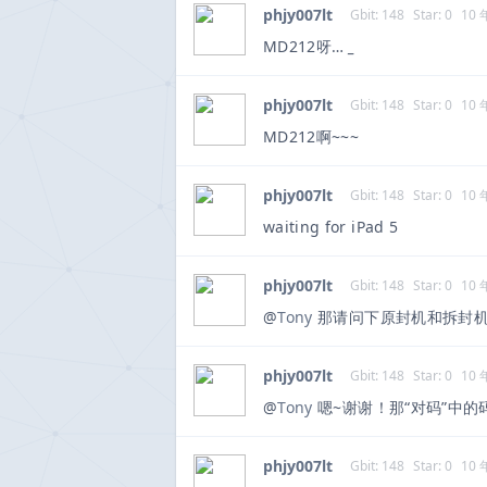
phjy007lt
Gbit: 148
Star: 0
10
MD212呀…
_
phjy007lt
Gbit: 148
Star: 0
10
MD212啊~~~
phjy007lt
Gbit: 148
Star: 0
10
waiting for iPad 5
phjy007lt
Gbit: 148
Star: 0
10
@
Tony
那请问下原封机和拆封机
phjy007lt
Gbit: 148
Star: 0
10
@
Tony
嗯~谢谢！那“对码”中
phjy007lt
Gbit: 148
Star: 0
10