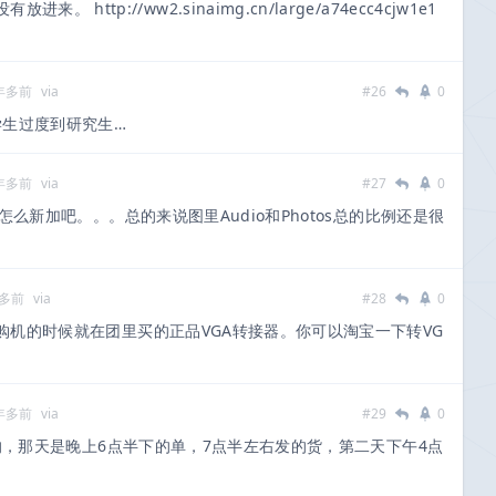
http://ww2.sinaimg.cn/large/a74ecc4cjw1e1
 年多前
via
#26
0
生过度到研究生…
 年多前
via
#27
0
也没怎么新加吧。。。总的来说图里Audio和Photos总的比例还是很
年多前
via
#28
0
购机的时候就在团里买的正品VGA转接器。你可以淘宝一下转VG
 年多前
via
#29
0
海的，那天是晚上6点半下的单，7点半左右发的货，第二天下午4点