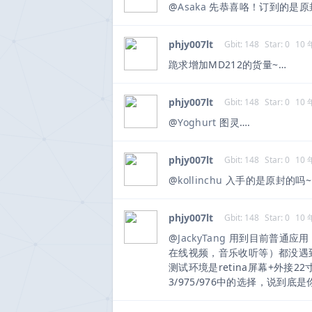
@
Asaka
先恭喜咯！订到的是原
phjy007lt
Gbit: 148
Star: 0
10
跪求增加MD212的货量~…
phjy007lt
Gbit: 148
Star: 0
10
@
Yoghurt
图灵….
phjy007lt
Gbit: 148
Star: 0
10
@
kollinchu
入手的是原封的吗~
phjy007lt
Gbit: 148
Star: 0
10
@
JackyTang
用到目前普通应用
在线视频，音乐收听等）都没遇
测试环境是retina屏幕+外接2
3/975/976中的选择，说到底是