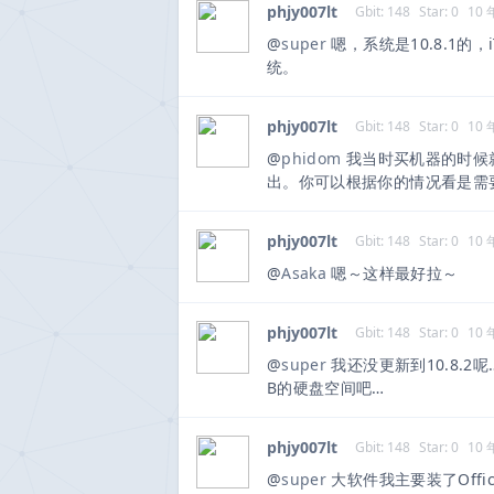
phjy007lt
Gbit: 148
Star: 0
10
@
super
嗯，系统是10.8.1的，
统。
phjy007lt
Gbit: 148
Star: 0
10
@
phidom
我当时买机器的时候
出。你可以根据你的情况看是需要V
phjy007lt
Gbit: 148
Star: 0
10
@
Asaka
嗯～这样最好拉～
phjy007lt
Gbit: 148
Star: 0
10
@
super
我还没更新到10.8.2
B的硬盘空间吧…
phjy007lt
Gbit: 148
Star: 0
10
@
super
大软件我主要装了Offic