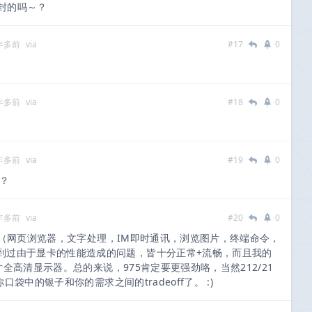
封的吗～？
 年多前
via
#17
0
 年多前
via
#18
0
 年多前
via
#19
0
？
 年多前
via
#20
0
（网页浏览器，文字处理，IM即时通讯，浏览图片，终端命令，
到过由于显卡的性能造成的问题，皆十分正常+流畅，而且我的
2寸全高清显示器。总的来说，975肯定要更强劲咯，当然212/21
你口袋中的银子和你的需求之间的tradeoff了。 :)