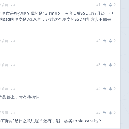
 年多前
via
#1
0
D的厚度是多少呢？我的是13 rmbp，考虑以后SSD自行升级，但
p的ssd的厚度是7毫米的，超过这个厚度的SSD可能方步不回去
 年多前
via
#2
0
 年多前
via
#3
0
 年多前
via
#4
0
代产品都上，带有待确认
 年多前
via
#5
0
和“拆封”是什么意思呢？还有，能一起买apple care吗？