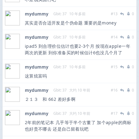
mydummy
Gbit: 37
10 年多前
#13
0
其实是否合适开发是个伪命题 重要的是money
mydummy
Gbit: 37
10 年多前
#14
0
ipad5 到合理价位估计也要2-3个月 按现在apple一年
两次的更新 到你准备买的时候估计6也没几个月了
mydummy
Gbit: 37
10 年多前
#15
0
这算炫富吗
mydummy
Gbit: 37
大约 10 年前
#16
0
２１３ 和 662 差好多啊
mydummy
Gbit: 37
大约 10 年前
#17
0
2年前的笔记本 几乎等于半个古董了 加个apple的商标
也好贵不哪去 还是自己留着玩吧