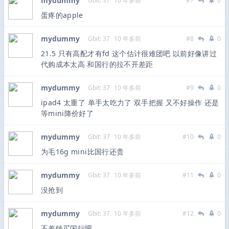
mydummy
Gbit: 37
10 年多前
#7
0
蛋疼的apple
mydummy
Gbit: 37
10 年多前
#8
0
21.5 只有高配才有fd 这个估计很难团吧 以前好像讲过
代购成本太高 和国行的拉不开差距
mydummy
Gbit: 37
10 年多前
#9
0
ipad4 太重了 单手太吃力了 双手把握 又不好操作 还是
等mini降价好了
mydummy
Gbit: 37
10 年多前
#10
0
为毛16g mini比国行还贵
mydummy
Gbit: 37
10 年多前
#11
0
没抢到
mydummy
Gbit: 37
10 年多前
#12
0
不差钱买国行吧