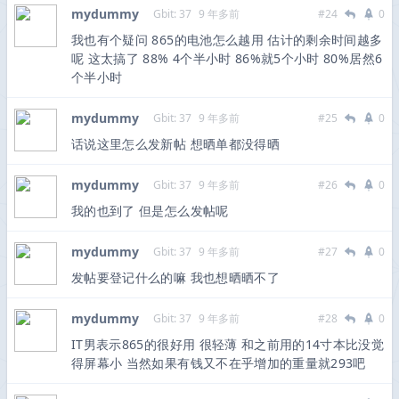
mydummy
Gbit: 37
9 年多前
#24
0
我也有个疑问 865的电池怎么越用 估计的剩余时间越多
呢 这太搞了 88% 4个半小时 86%就5个小时 80%居然6
个半小时
mydummy
Gbit: 37
9 年多前
#25
0
话说这里怎么发新帖 想晒单都没得晒
mydummy
Gbit: 37
9 年多前
#26
0
我的也到了 但是怎么发帖呢
mydummy
Gbit: 37
9 年多前
#27
0
发帖要登记什么的嘛 我也想晒晒不了
mydummy
Gbit: 37
9 年多前
#28
0
IT男表示865的很好用 很轻薄 和之前用的14寸本比没觉
得屏幕小 当然如果有钱又不在乎增加的重量就293吧