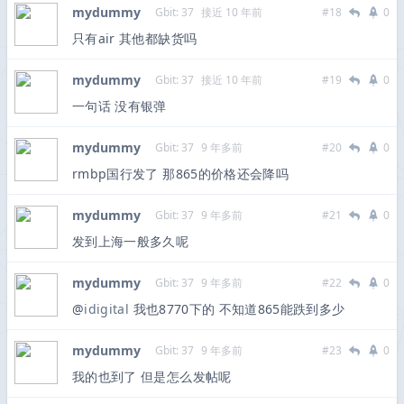
mydummy
Gbit: 37
接近 10 年前
#18
0
只有air 其他都缺货吗
mydummy
Gbit: 37
接近 10 年前
#19
0
一句话 没有银弹
mydummy
Gbit: 37
9 年多前
#20
0
rmbp国行发了 那865的价格还会降吗
mydummy
Gbit: 37
9 年多前
#21
0
发到上海一般多久呢
mydummy
Gbit: 37
9 年多前
#22
0
@
idigital
我也8770下的 不知道865能跌到多少
mydummy
Gbit: 37
9 年多前
#23
0
我的也到了 但是怎么发帖呢