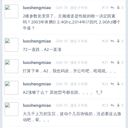
luoshengmiao
Gbit: 55
接近 9 年前
#19
0
2楼参数党变异了。主频难道是性能的唯一决定因素
吗？2003年奔腾D 2.4Ghz,2014年i7四代 2.0Ghz哪个
牛逼？
luoshengmiao
Gbit: 55
接近 9 年前
#20
0
72一直跌，A2一直涨
luoshengmiao
Gbit: 55
接近 9 年前
#21
0
打算下单，A2，我也码农，开公司吧，吼吼吼。。。
luoshengmiao
Gbit: 55
接近 9 年前
#22
0
A2涨够了么？ 其他型号都在跌。。。。 T_T
luoshengmiao
Gbit: 55
接近 9 年前
#23
0
大几千上万的宝贝，波动个几百块钱的，没必要这么激
动吧，晕。。。