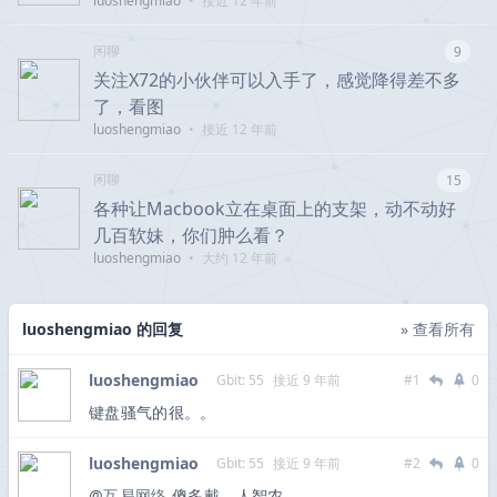
luoshengmiao
•
接近 12 年前
闲聊
9
关注X72的小伙伴可以入手了，感觉降得差不多
了，看图
luoshengmiao
•
接近 12 年前
闲聊
15
各种让Macbook立在桌面上的支架，动不动好
几百软妹，你们肿么看？
luoshengmiao
•
大约 12 年前
luoshengmiao 的回复
» 查看所有
luoshengmiao
Gbit: 55
接近 9 年前
#1
0
键盘骚气的很。。
luoshengmiao
Gbit: 55
接近 9 年前
#2
0
@
互易网络
傻多戴，人智农