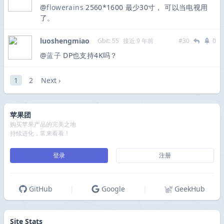
@
flowerains
2560*1600 最少30寸， 可以当电视用
了。
luoshengmiao
Gbit: 55
接近 9 年前
#30
0
@
蓝子
DP也支持4K吗？
1
2
Next ›
苹果团
购买苹果产品的完美之地
持续进化，常来看看！
登录
注册
GitHub
|
Google
|
GeekHub
Site Stats