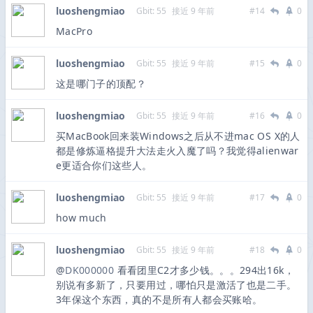
luoshengmiao
Gbit: 55
接近 9 年前
#14
0
MacPro
luoshengmiao
Gbit: 55
接近 9 年前
#15
0
这是哪门子的顶配？
luoshengmiao
Gbit: 55
接近 9 年前
#16
0
买MacBook回来装Windows之后从不进mac OS X的人
都是修炼逼格提升大法走火入魔了吗？我觉得alienwar
e更适合你们这些人。
luoshengmiao
Gbit: 55
接近 9 年前
#17
0
how much
luoshengmiao
Gbit: 55
接近 9 年前
#18
0
@
DK000000
看看团里C2才多少钱。。。294出16k，
别说有多新了，只要用过，哪怕只是激活了也是二手。
3年保这个东西，真的不是所有人都会买账哈。