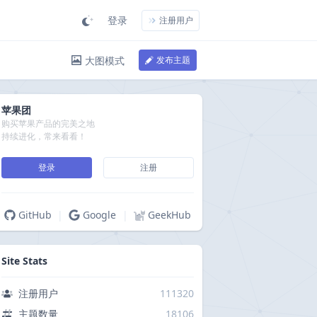
登录
注册用户
大图模式
发布主题
苹果团
购买苹果产品的完美之地
持续进化，常来看看！
登录
注册
GitHub
|
Google
|
GeekHub
Site Stats
注册用户
111320
主题数量
18106