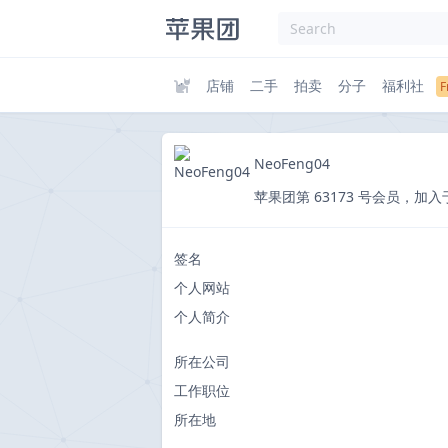
店铺
二手
拍卖
分子
福利社
NeoFeng04
苹果团第 63173 号会员，加入于 201
签名
个人网站
个人简介
所在公司
工作职位
所在地