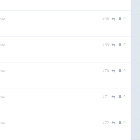
via
#68
0
via
#69
0
via
#70
0
via
#71
0
via
#72
0