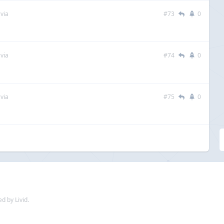
via
#73
0
via
#74
0
via
#75
0
d by Livid.