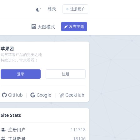
登录
注册用户
大图模式
发布主题
苹果团
购买苹果产品的完美之地
持续进化，常来看看！
登录
注册
GitHub
|
Google
|
GeekHub
Site Stats
注册用户
111318
主题数量
18106