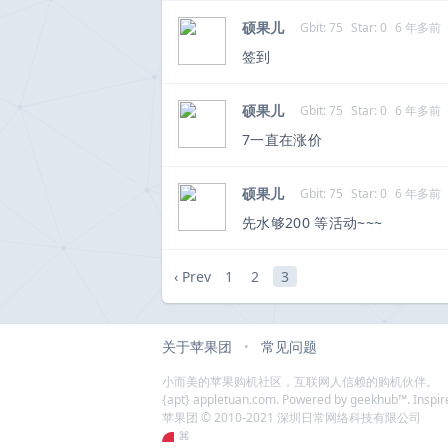
硕果儿
Gbit: 75
Star: 0
6 年多前
签到
硕果儿
Gbit: 75
Star: 0
6 年多前
7一直在涨价
硕果儿
Gbit: 75
Star: 0
6 年多前
先水够200 等活动~~~
‹ Prev
1
2
3
关于苹果团
常见问题
•
小而美的苹果购机社区，互联网人信赖的购机伙伴。
{apt} appletuan.com. Powered by geekhub™. Inspire
苹果团 © 2010-2021 深圳日常网络科技有限公司
⌘