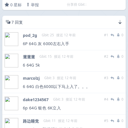
0
星标
举报
分享得 Gbit :
7
回复
pod_2g
Gbit: 25
接近 12 年前
#1
0
6P 64G 灰 6000左右入手
遛遛遛
Gbit: 15
接近 12 年前
#2
0
6 64G 5k
marcolzj
Gbit: 3
接近 12 年前
#3
0
6 64G 白色6000以下马上入了。。。
dake1234567
Gbit: 3
接近 12 年前
#4
0
6p 64G 银色 6K立入
路边睡觉
Gbit: 11
接近 12 年前
#5
0