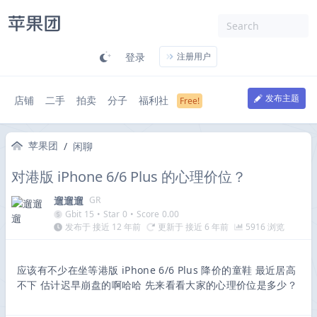
登录
注册用户
发布主题
店铺
二手
拍卖
分子
福利社
苹果团
/
闲聊
对港版 iPhone 6/6 Plus 的心理价位？
遛遛遛
GR
Gbit
15
•
Star
0
•
Score
0.00
发布于 接近 12 年前
更新于 接近 6 年前
5916 浏览
应该有不少在坐等港版 iPhone 6/6 Plus 降价的童鞋 最近居高
不下 估计迟早崩盘的啊哈哈 先来看看大家的心理价位是多少？