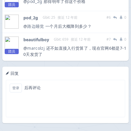
@
pod_2g
那得明年了你这个价格
团员
pod_2g
Gbit: 25
接近 12 年前
#6
0
@
路边睡觉
一个月后大概降到多少？
beautifulboy
Gbit: 659
接近 12 年前
#7
0
@
marcolzj
还不如直接入行货算了，现在官网6都是7-1
团员
0天发货了
回复
后再评论
登录