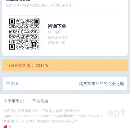
新老客户可微信扫描二维码，咨询客服下单。
咨询下单
扫二维码
联系企业微信
客服小姐姐
当前在线客服：
cherry
苹果团
购买苹果产品的完美之地
关于苹果团
常见问题
•
apt
小而美的苹果购机社区，互联网人信赖的购机伙伴。
{apt} appletuan.com. Powered by geekhub™. Inspired by Livid.
苹果团 © 2010-2021 深圳日常网络科技有限公司
⌘