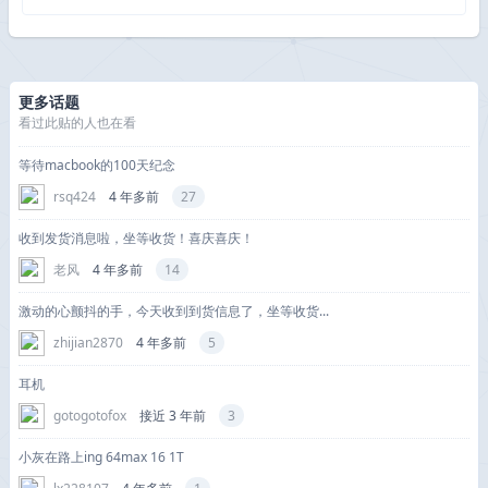
更多话题
看过此贴的人也在看
等待macbook的100天纪念
rsq424
4 年多前
27
收到发货消息啦，坐等收货！喜庆喜庆！
老风
4 年多前
14
激动的心颤抖的手，今天收到到货信息了，坐等收货...
zhijian2870
4 年多前
5
耳机
gotogotofox
接近 3 年前
3
小灰在路上ing 64max 16 1T