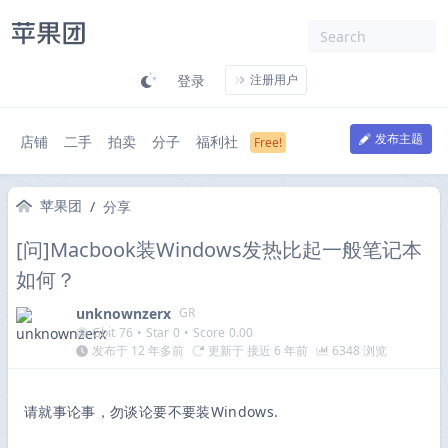
登录
注册用户
发布主题
店铺
二手
拍卖
分子
福利社
苹果团
/
分享
[问]Macbook装Windows发热比起一般笔记本
如何？
unknownzerx
GR
Gbit
76
•
Star
0
•
Score
0.00
发布于 12 年多前
更新于 接近 6 年前
6348 浏览
请就事论事，勿谈论要不要装Windows.