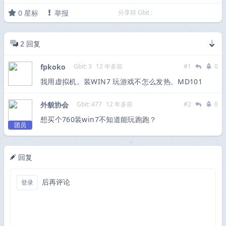
0
星标
举报
分享得 Gbit :
2
回复
fpkoko
Gbit: 3
12 年多前
#1
0
我用虚拟机。装WIN7 玩游戏不怎么发热。MD101
外貌协会
Gbit: 477
12 年多前
#2
0
想买个760装win7不知道能玩跑跑？
团员
回复
后再评论
登录