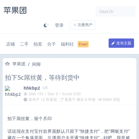
登录
注册用户
发布主题
店铺
二手
拍卖
分子
福利社
苹果团
/
闲聊
拍下5c屌丝黄，等待到货中
hhkbp2
GR
Gbit
155
•
Star
0
•
Score
0.00
发布于 12 年多前
更新于 接近 6 年前
6084 浏览
拍下屌丝黄，留个爪印
话说现在支付宝付款界面默认只留下“快捷支付”，把“网银支付”
藏在一个角落里面，引诱用户去开通“快捷支付”…好吧，我是被