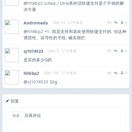
@
hhkbp2
Linux／Unix系的话快捷支付是个不错的解
决方案
Andromeda
Gbit: 53
12 年多前
#4
0
@
hhkbp2
+1. 我是支持和喜欢使用快捷支付的. 但这种
诱惑性、误导性的手段, 确实很烂.
sj1074523
Gbit: 9
12 年多前
#5
0
是买的多少G的
hhkbp2
Gbit: 155
12 年多前
#6
0
@
sj1074523
32g
回复
后再评论
登录