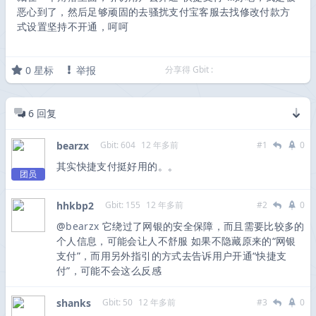
恶心到了，然后足够顽固的去骚扰支付宝客服去找修改付款方
式设置坚持不开通，呵呵
0
星标
举报
分享得 Gbit :
6
回复
bearzx
Gbit: 604
12 年多前
#1
0
其实快捷支付挺好用的。。
团员
hhkbp2
Gbit: 155
12 年多前
#2
0
@
bearzx
它绕过了网银的安全保障，而且需要比较多的
个人信息，可能会让人不舒服 如果不隐藏原来的“网银
支付”，而用另外指引的方式去告诉用户开通“快捷支
付”，可能不会这么反感
shanks
Gbit: 50
12 年多前
#3
0